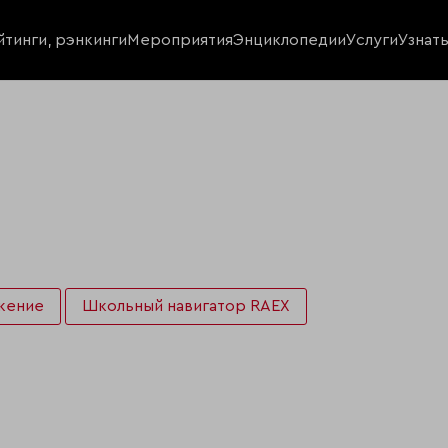
йтинги, рэнкинги
Мероприятия
Энциклопедии
Услуги
Узнат
жение
Школьный навигатор RAEX