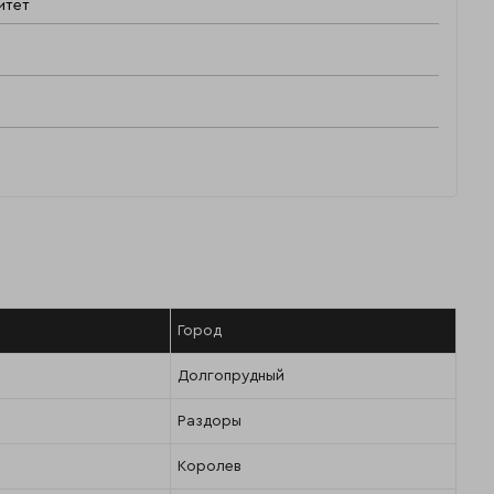
итет
Город
Долгопрудный
Раздоры
Королев