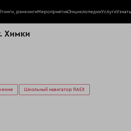
йтинги, рэнкинги
Мероприятия
Энциклопедии
Услуги
Узнат
. Химки
жение
Школьный навигатор RAEX