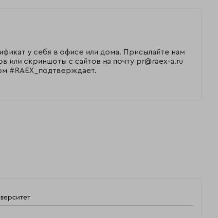
ификат у себя в офисе или дома. Присылайте нам
 или скриншоты с сайтов на почту pr@raex-a.ru
егом #RAEX_подтверждает.
иверситет