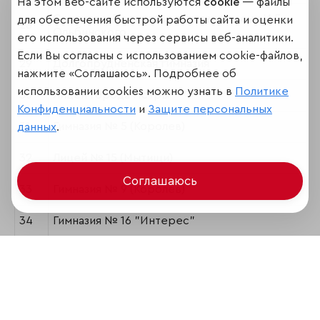
На этом веб-сайте используются
cookie
— файлы
Сергиево-Посадская гимназия имени И.Б.
для обеспечения быстрой работы сайта и оценки
28
Ольбинского
его использования через сервисы веб-аналитики.
Если Вы согласны с использованием cookie-файлов,
29
Долгопрудненская гимназия
нажмите «Соглашаюсь». Подробнее об
использовании cookies можно узнать в
Политике
30
Лицей города Истры
Конфиденциальности
и
Защите персональных
31
Гимназия № 5 (Королев)
данных
.
32
Лицей № 15 (Мытищи)
Соглашаюсь
33
Гимназия № 9 (Королев)
34
Гимназия № 16 "Интерес"
35
МБОУ Лицей (бывш. Лицей г. Железнодорожный
36
Гимназия № 2 (Раменское)
37
Лицей №1 им. Г.С. Титова