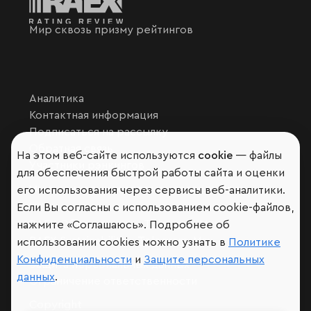
Мир сквозь призму рейтингов
Аналитика
Контактная информация
Подписаться на рассылку
Обратная связь
На этом веб-сайте используются
cookie
— файлы
Участники рэнкингов
для обеспечения быстрой работы сайта и оценки
Мы в социальных сетях и мессенджерах
его использования через сервисы веб-аналитики.
Если Вы согласны с использованием cookie-файлов,
VK
RAEX Образование –
Telegram
,
Max
нажмите «Соглашаюсь». Подробнее об
RAEX Sustainability –
Telegram
,
Max
использовании cookies можно узнать в
Политике
Конфиденциальности
и
Защите персональных
Защита персональных данных
данных
.
Ограничение ответственности
Copyright