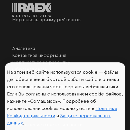
Мир сквозь призму рейтингов
Аналитика
Контактная информация
Подписаться на рассылку
Обратная связь
На этом веб-сайте используются
cookie
— файлы
Участники рэнкингов
для обеспечения быстрой работы сайта и оценки
Мы в социальных сетях и мессенджерах
его использования через сервисы веб-аналитики.
VK
Если Вы согласны с использованием cookie-файлов,
RAEX Образование –
Telegram
,
Max
нажмите «Соглашаюсь». Подробнее об
RAEX Sustainability –
Telegram
,
Max
использовании cookies можно узнать в
Политике
Конфиденциальности
и
Защите персональных
Защита персональных данных
данных
.
Ограничение ответственности