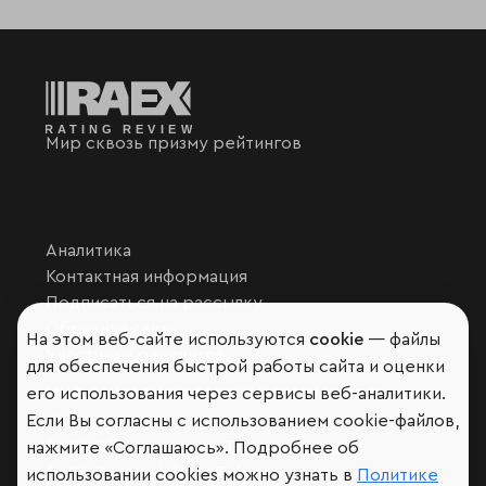
Мир сквозь призму рейтингов
Аналитика
Контактная информация
Подписаться на рассылку
Обратная связь
На этом веб-сайте используются
cookie
— файлы
Участники рэнкингов
для обеспечения быстрой работы сайта и оценки
Мы в социальных сетях и мессенджерах
его использования через сервисы веб-аналитики.
VK
Если Вы согласны с использованием cookie-файлов,
RAEX Образование –
Telegram
,
Max
нажмите «Соглашаюсь». Подробнее об
RAEX Sustainability –
Telegram
,
Max
использовании cookies можно узнать в
Политике