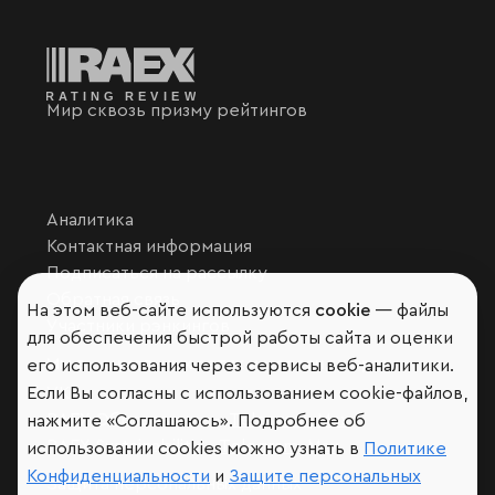
Мир сквозь призму рейтингов
Аналитика
Контактная информация
Подписаться на рассылку
Обратная связь
На этом веб-сайте используются
cookie
— файлы
Участники рэнкингов
для обеспечения быстрой работы сайта и оценки
Мы в социальных сетях и мессенджерах
его использования через сервисы веб-аналитики.
VK
Если Вы согласны с использованием cookie-файлов,
RAEX Образование –
Telegram
,
Max
нажмите «Соглашаюсь». Подробнее об
RAEX Sustainability –
Telegram
,
Max
использовании cookies можно узнать в
Политике
Конфиденциальности
и
Защите персональных
Защита персональных данных