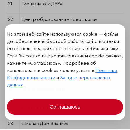
21
Гимназия «ЛИДЕР»
22
Центр образования «Новошкола»
На этом веб-сайте используются
cookie
— файлы
23
Школа и детский сад «МИР»
для обеспечения быстрой работы сайта и оценки
его использования через сервисы веб-аналитики.
24
Гимназия «Эрудит»
Если Вы согласны с использованием cookie-файлов,
нажмите «Соглашаюсь». Подробнее об
использовании cookies можно узнать в
Политике
25
Лицей №1 «Спутник»
Конфиденциальности
и
Защите персональных
данных
.
26
ЧОУ «Гимназия №1»
Соглашаюсь
27
НЧОУ «Лицей «ИСТЭК»
28
Школа «Дом Знаний»