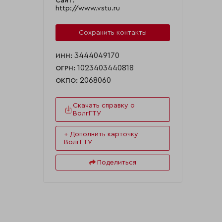
Сайт:
http://www.vstu.ru
Сохранить контакты
3444049170
ИНН:
1023403440818
ОГРН:
2068060
ОКПО:
Скачать справку о
ВолгГТУ
+ Дополнить карточку
ВолгГТУ
Поделиться