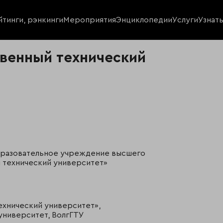
йтинги, рэнкинги
Мероприятия
Энциклопедии
Услуги
Узнат
твенный технический
разовательное учреждение высшего
 технический университет»
ехнический университет»,
университет, ВолгГТУ