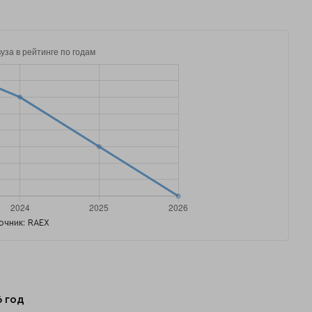
очник: RAEX
6 год