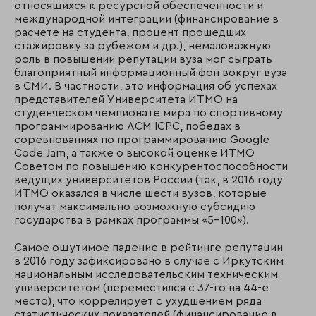
относящихся к ресурсной обеспеченности и
международной интеграции (финансирование в
расчете на студента, процент прошедших
стажировку за рубежом и др.), немаловажную
роль в повышении репутации вуза мог сыграть
благоприятный информационный фон вокруг вуза
в СМИ. В частности, это информация об успехах
представителей Университета ИТМО на
студенческом чемпионате мира по спортивному
программированию ACM ICPC, победах в
соревнованиях по программированию Google
Code Jam, а также о высокой оценке ИТМО
Советом по повышению конкурентоспособности
ведущих университетов России (так, в 2016 году
ИТМО оказался в числе шести вузов, которые
получат максимально возможную субсидию
государства в рамках программы «5–100»).
Самое ощутимое падение в рейтинге репутации
в 2016 году зафиксировано в случае с Иркутским
национальным исследовательским техническим
университетом (переместился с 37-го на 44-е
место), что коррелирует с ухудшением ряда
статистических показателей (финансирование в