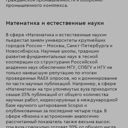
гражданской промышленности и оборонно-
промышленного комплекса.
Математика и естественные науки
В сфере «Математика и естественные науки»
пьедестал заняли университеты крупнейших
городов России – Москвы, Санкт-Петербурга и
Новосибирска. Научные школы, традиции
развития фундаментальных наук в тесной
кооперации со структурами Российской
академии наук обеспечили МГУ, СПбГУ и НГУ не
только наивысшую репутацию по итогам
проведенных RAEX опросов, но и доминирование
по части научных публикаций. Например, в сфере
«Математика» на три упомянутых вуза приходится
свыше 25% публикаций от общего количества
научных работ, индексируемых в международной
базе научного цитирования Scopus и
опубликованных за последние четыре года. В
сфере «Физика и астрономия» аналогично
рассчитанный показатель также весьма высок:
три вуза совокупно готовят 20% от общего числа