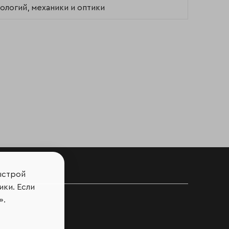
логий, механики и оптики
ыстрой
ов
ики. Если
».