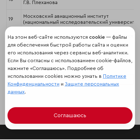
Г.В. Плеханова
Московский авиационный институт
19
(национальный исследовательский университет
Московский государственный лингвистический
На этом веб-сайте используются
cookie
— файлы
20
университет
для обеспечения быстрой работы сайта и оценки
его использования через сервисы веб-аналитики.
Если Вы согласны с использованием cookie-файлов,
нажмите «Соглашаюсь». Подробнее об
использовании cookies можно узнать в
Политике
Поделиться
Конфиденциальности
и
Защите персональных
данных
.
Соглашаюсь