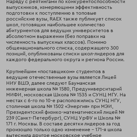
Наряду с рейтингами по конкурентоспособности
выпускников, измеряющими эффективность
подготовки к поступлению в топовые
российские вузы, RAEX также публикует список
школ, готовящих наибольшее количество
абитуриентов для ведущих университетов в
абсолютном выражении (без поправки на
численность выпускных классов). Помимо
общенационального списка, содержащего 300
позиций, опубликованы списки школ-лидеров для
каждого федерального округа и региона России.
Крупнейшим «поставщиком» студентов в
ведущие отечественные вузы является Лицей
НИУ ВШЭ, далее следуют Бауманская
инженерная школа № 1580, Предуниверситарий
МИФИ, московская Школа № 1535 и СУНЦ МГУ. На
местах с 6-го по 10-е расположились СУНЦ НГУ,
столичная школа № 1502 «Энергия» при МЭИ,
Президентский физико-математический лицей №
239 (Санкт-Петербург), СУНЦ УрФУ и Школа №
171 г. Москвы. В составе десятки лидеров за год
произошло только одно изменение – 171-я школа
вытеснила другое московское учебное