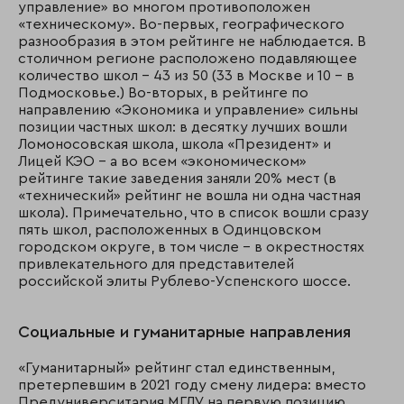
управление» во многом противоположен
«техническому». Во-первых, географического
разнообразия в этом рейтинге не наблюдается. В
столичном регионе расположено подавляющее
количество школ – 43 из 50 (33 в Москве и 10 – в
Подмосковье.) Во-вторых, в рейтинге по
направлению «Экономика и управление» сильны
позиции частных школ: в десятку лучших вошли
Ломоносовская школа, школа «Президент» и
Лицей КЭО – а во всем «экономическом»
рейтинге такие заведения заняли 20% мест (в
«технический» рейтинг не вошла ни одна частная
школа). Примечательно, что в список вошли сразу
пять школ, расположенных в Одинцовском
городском округе, в том числе – в окрестностях
привлекательного для представителей
российской элиты Рублево-Успенского шоссе.
Социальные и гуманитарные направления
«Гуманитарный» рейтинг стал единственным,
претерпевшим в 2021 году смену лидера: вместо
Предуниверситария МГЛУ на первую позицию