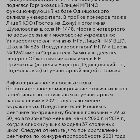
поднялся Горчаковский лицей МГИМО,
функционирующий на базе Одинцовского
филиала университета. В тройке призеров также
Лицей КЭО (Ростов-на-Дону) и столичная
Шуваловская школа № 1448. Места с четвертого
по восьмое заняли московские учреждения:
Университетская гимназия МГУ, Лицей НИУ ВШЭ,
Школа № 625, Предуниверситарий МГЛУ и Школа
№ 1252 имени Сервантеса. Замкнули десятку
лидеров Областная гимназия имени Е.М.
Примакова (деревня Раздоры, Одинцовский г.о.,
Подмосковье) и Гуманитарный лицей г. Томска.
Зафиксированное в прошлые годы
безоговорочное доминирование столичных школ
в рейтингах по социальным и гуманитарным
направлениям в 2021 году стало менее
выраженным. Представителей Москвы в
рейтинге по-прежнему больше половины – 29 из
50, но это заметно меньше, чем в 2020 г. и 2019 г.,
когда в списки лучших входили 37 столичных
школ. Следует отметить, что при составлении
рейтингов по конкурентоспособности 2021 года