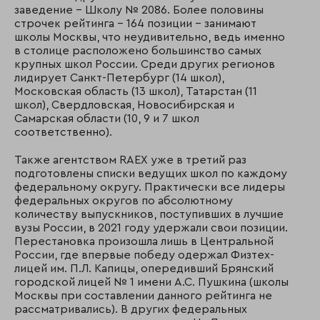
заведение – Школу № 2086. Более половины
строчек рейтинга – 164 позиции – занимают
школы Москвы, что неудивительно, ведь именно
в столице расположено большинство самых
крупных школ России. Среди других регионов
лидирует Санкт-Петербург (14 школ),
Московская область (13 школ), Татарстан (11
школ), Свердловская, Новосибирская и
Самарская области (10, 9 и 7 школ
соответственно).
Также агентством RAEX уже в третий раз
подготовлены списки ведущих школ по каждому
федеральному округу. Практически все лидеры
федеральных округов по абсолютному
количеству выпускников, поступивших в лучшие
вузы России, в 2021 году удержали свои позиции.
Перестановка произошла лишь в Центральной
России, где впервые победу одержал Физтех-
лицей им. П.Л. Капицы, опередивший Брянский
городской лицей № 1 имени А.С. Пушкина (школы
Москвы при составлении данного рейтинга не
рассматривались). В других федеральных