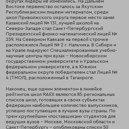
округах лидеры не изменились. На Дальнем
Востоке первенство осталось за Якутским
Республиканским лицеем-интернатом, среди
школ Приволжского округа первое место занял
Казанский лицей № 131, лучшей школой на
Северо-Западе стал Санкт-Петербургский
Президентский физико-математический лицей №
239. На Северном Кавказе на первой строчке
расположился Лицей № 2 г. Нальчика. В Сибири и
на Урале лидируют Специализированные учебно-
научные центры при вузах – Новосибирском
государственном университете и Уральском
федеральном университете, а в Южном
федеральном округе победителем стал Лицей №
4 (ТМОЛ), расположенный в Таганроге.
Наконец, еще одним элементом в линейке
рейтингов школ RAEX являются 85 региональных
списков школ, готовящих в своих субъектах
федерации наибольшее количество выпускников,
успешно поступающих в лучшие вузы страны. По
трем крупнейшим «поставщикам» студентов для
ведущих вузов – Москве, Московской области и
Санкт-Петербургу – опубликованы списки 50