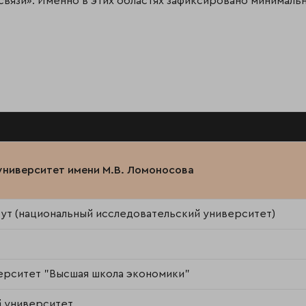
связи». Именно в этих областях зафиксировано минимальн
университет имени М.В. Ломоносова
ут (национальный исследовательский университет)
ерситет "Высшая школа экономики"
 университет