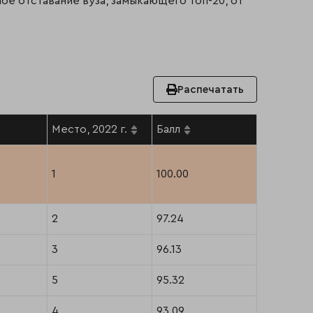
ое отставание вуза, замыкающего топ-20, от
Распечатать
Место, 2022 г.
Балл
1
100.00
2
97.24
3
96.13
5
95.32
4
93.09