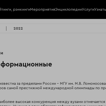
йтинги, рэнкинги
Мероприятия
Энциклопедии
Услуги
Узнат
2022
ии
информационные
звестна за пределами России – МГУ им. М.В. Ломоносова
ров самой престижной международной олимпиады по пр
иболее высокая конкуренция между вузами отмечается 