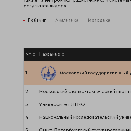
также «электроника, радиотехника и системы 
результата лидера.
Рейтинг
Аналитика
Методика
№
Название
1
Московский государственный 
2
Московский физико-технический инстит
3
Университет ИТМО
4
Национальный исследовательский унив
5
Санкт-Петербургский государственный