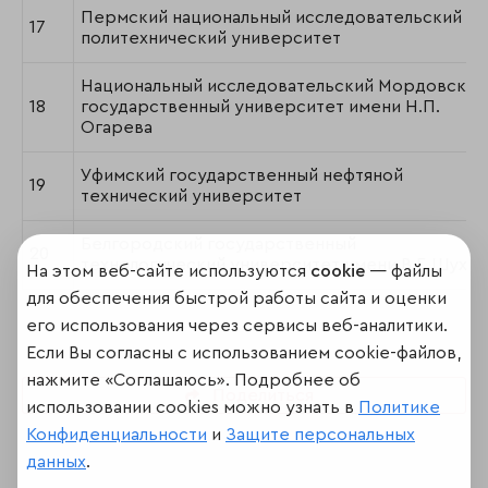
Пермский национальный исследовательский
17
политехнический университет
Национальный исследовательский Мордовский
18
государственный университет имени Н.П.
Огарева
Уфимский государственный нефтяной
19
технический университет
Белгородский государственный
20
технологический университет имени В.Г. Шухов
На этом веб-сайте используются
cookie
— файлы
для обеспечения быстрой работы сайта и оценки
его использования через сервисы веб-аналитики.
Если Вы согласны с использованием cookie-файлов,
нажмите «Соглашаюсь». Подробнее об
Поделиться
использовании cookies можно узнать в
Политике
Конфиденциальности
и
Защите персональных
данных
.