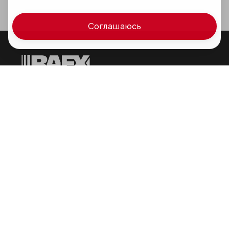
Соглашаюсь
Мир сквозь призму рейтингов
Аналитика
Контактная информация
Подписаться на рассылку
Обратная связь
Участники рэнкингов
Мы в социальных сетях и мессенджерах
VK
RAEX Образование –
Telegram
,
Max