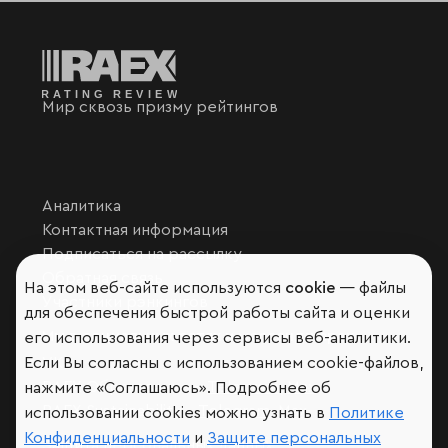
Мир сквозь призму рейтингов
Аналитика
Контактная информация
Подписаться на рассылку
Обратная связь
На этом веб-сайте используются
cookie
— файлы
Участники рэнкингов
для обеспечения быстрой работы сайта и оценки
Мы в социальных сетях и мессенджерах
его использования через сервисы веб-аналитики.
VK
Если Вы согласны с использованием cookie-файлов,
RAEX Образование –
Telegram
,
Max
нажмите «Соглашаюсь». Подробнее об
RAEX Sustainability –
Telegram
,
Max
использовании cookies можно узнать в
Политике
Конфиденциальности
и
Защите персональных
Защита персональных данных