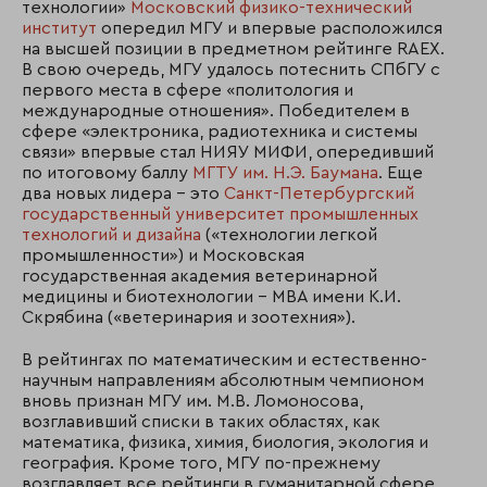
технологии»
Московский физико-технический
институт
опередил МГУ и впервые расположился
на высшей позиции в предметном рейтинге RAEX.
В свою очередь, МГУ удалось потеснить СПбГУ с
первого места в сфере «политология и
международные отношения». Победителем в
сфере «электроника, радиотехника и системы
связи» впервые стал НИЯУ МИФИ, опередивший
по итоговому баллу
МГТУ им. Н.Э. Баумана
. Еще
два новых лидера – это
Санкт-Петербургский
государственный университет промышленных
технологий и дизайна
(«технологии легкой
промышленности») и Московская
государственная академия ветеринарной
медицины и биотехнологии – МВА имени К.И.
Скрябина («ветеринария и зоотехния»).
В рейтингах по математическим и естественно-
научным направлениям абсолютным чемпионом
вновь признан МГУ им. М.В. Ломоносова,
возглавивший списки в таких областях, как
математика, физика, химия, биология, экология и
география. Кроме того, МГУ по-прежнему
возглавляет все рейтинги в гуманитарной сфере