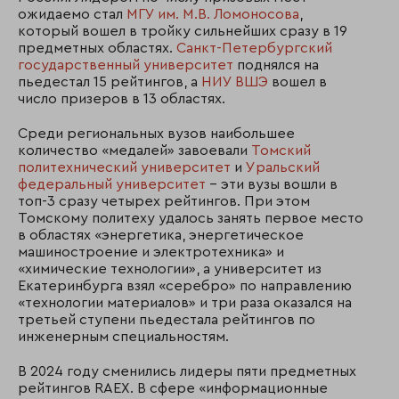
ожидаемо стал
МГУ им. М.В. Ломоносова
,
который вошел в тройку сильнейших сразу в 19
предметных областях.
Санкт-Петербургский
государственный университет
поднялся на
пьедестал 15 рейтингов, а
НИУ ВШЭ
вошел в
число призеров в 13 областях.
Среди региональных вузов наибольшее
количество «медалей» завоевали
Томский
политехнический университет
и
Уральский
федеральный университет
– эти вузы вошли в
топ-3 сразу четырех рейтингов. При этом
Томскому политеху удалось занять первое место
в областях «энергетика, энергетическое
машиностроение и электротехника» и
«химические технологии», а университет из
Екатеринбурга взял «серебро» по направлению
«технологии материалов» и три раза оказался на
третьей ступени пьедестала рейтингов по
инженерным специальностям.
В 2024 году сменились лидеры пяти предметных
рейтингов RAEX. В сфере «информационные