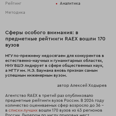
Рейтинг
Аналитика
Методика
Сферы особого внимания: в
предметные рейтинги RAEX вошли 170
вузов
МГУ по-прежнему недосягаем для конкурентов в
естественно-научных и гуманитарных областях,
НИУ ВШЭ лидирует в сфере общественных наук,
а МГТУ им. Н.Э. Баумана вновь признан самым
успешным инженерным вузом.
автор Алексей Ходырев
Агентство RAEX в третий раз опубликовало
предметные рейтинги вузов России. В 2024 году
количество оцениваемых сфер возросло до 36 –
в
списки лучших
вошли 170 вузов из 43 регионов
России. Лидером по числу призовых мест