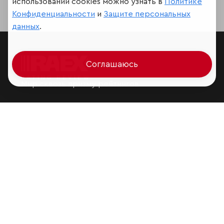
использовании cookies можно узнать в
Политике
Конфиденциальности
и
Защите персональных
данных
.
Соглашаюсь
Мир сквозь призму рейтингов
Аналитика
Контактная информация
Подписаться на рассылку
Обратная связь
Участники рэнкингов
Мы в социальных сетях и мессенджерах
VK
RAEX Образование –
Telegram
,
Max