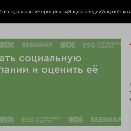
йтинги, рэнкинги
Мероприятия
Энциклопедии
Услуги
Узнат
ать социальную
пании и оценить её