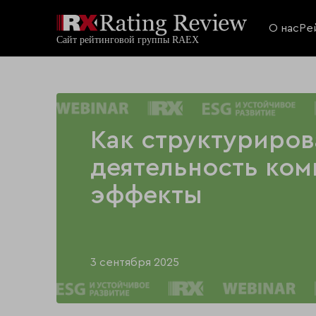
О нас
Ре
Как структуриров
деятельность ком
эффекты
3 сентября 2025