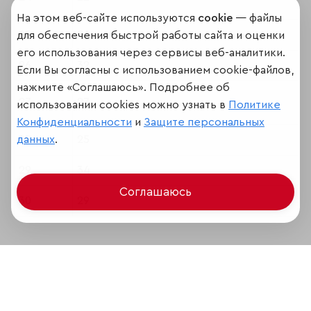
На этом веб-сайте используются
cookie
— файлы
25
26
для обеспечения быстрой работы сайта и оценки
его использования через сервисы веб-аналитики.
26
32
Если Вы согласны с использованием cookie-файлов,
нажмите «Соглашаюсь». Подробнее об
27
27
использовании cookies можно узнать в
Политике
Конфиденциальности
и
Защите персональных
данных
.
28
25
29
34
Соглашаюсь
30
29
Поделиться