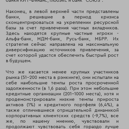
банки КИТ-Финанс, Глобэкс и банк "СОЮЗ".
Наконец, в левой верхней части представлены
банки, решившие в период кризиса
сконцентрироваться на укреплении ресурсной
базы за счет привлечения частных вкладчиков.
Здесь находятся крупные частные игроки -
Альфа-банк, МДМ-банк, Русь-банк, МБРР. Их
стратегия сейчас направлена на максимальную
диверсификацию источников привлечения, за
счет которой удастся обеспечить быстрый рост
в будущем.
Что же касается менее крупных участников
рынка (51-200 места в рэнкинге), они испытали на
себе наибольшие темпы роста просроченной
задолженности (в 1,6 раза). При этом небольшие
кредитные организации (201-1000 места), хотя и
продемонстрировали низкие темпы прироста
активов (1%) и кредитного портфеля (6,4%), а
также отличившиеся отрицательной динамикой
корпоративных клиентских средств (-9,7%), все
же, по нашему мнению, чувствовали и
продолжают чувствовать себя гораздо лучше