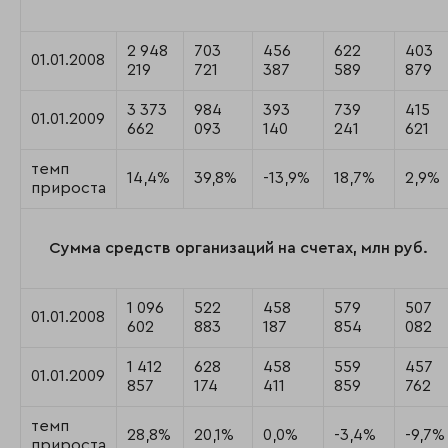
2 948
703
456
622
403
01.01.2008
219
721
387
589
879
3 373
984
393
739
415
01.01.2009
662
093
140
241
621
темп
14,4%
39,8%
-13,9%
18,7%
2,9%
прироста
Сумма средств организаций на счетах, млн руб.
1 096
522
458
579
507
01.01.2008
602
883
187
854
082
1 412
628
458
559
457
01.01.2009
857
174
411
859
762
темп
28,8%
20,1%
0,0%
-3,4%
-9,7%
прироста