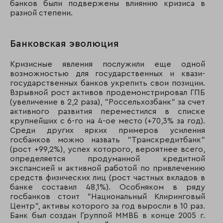
136
138
МКБ Москомприва
банков были подвержены влиянию кризиса в
разной степени.
137
98
Банк Российский 
138
155
Крайинвестбанк
Банковская эволюция
139
146
ПРБ
Кризисные явления послужили еще одной
возможностью для государственных и квази-
140
122
Банк Солидарнос
государственных банков укрепить свои позиции.
Взрывной рост активов продемонстрировал ГПБ
141
150
Эталонбанк
(увеличение в 2,2 раза), "Россельхозбанк" за счет
активного развития переместился в списке
крупнейших с 6-го на 4-ое место (+70,3% за год).
142
153
Русславбанк
Среди других ярких примеров усиления
госбанков можно назвать "Транскредитбанк"
143
162
Алемар
(рост +99,2%), успех которого, вероятнее всего,
определяется продуманной кредитной
144
121
СТБ
экспансией и активной работой по привлечению
средств физических лиц (рост частных вкладов в
145
74
АКБ «Московский
банке составил 48,1%). Особняком в ряду
Залоговый Банк»
госбанков стоит "Национальный Клиринговый
Центр", активы которого за год выросли в 10 раз.
146
128
Банк Кредит Свис
Банк был создан Группой ММВБ в конце 2005 г.
(Москва)