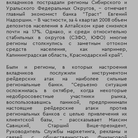
вкладчиков пострадали регионы Сибирского и
116
119
СДМ-Банк
Уральского Федеральных Округов, – отмечает
главный экономист банка "Траст" Евгений
117
187
АБ Открытие
Надоршин. – В частности, за 4 квартал 2008 объем
депозитов населения в Алтайском крае снизился
почти на 17%. Однако, и среди относительно
118
165
Независимый
стабильных в округов (СЗФО, ЮФО) многие
строительный ба
регионы столкнулись с заметным оттоком
средств населения, как например,
119
160
АКБ «Саровбизне
Калининградская область, Краснодарский край".
120
127
Банк АВБ
Были и регионы, в которых настроения
вкладчиков послужили инструментом
121
130
ОАО "КБ "Соцгор
рейдерских атак на наиболее сильные
региональные банки. "Серьезно ситуация
122
108
Далькомбанк
осложнилась в октябре, когда некоторые
недобросовестные участники рынка,
123
117
Липецккомбанк
воспользовавшись паникой, предпринимали
настоящие рейдерские атаки против
124
136
Акибанк
региональных банков с целью привлечения их
клиентской базы, - рассказывает Максим
Савицкий, Старший Вице-президент,
125
88
Банк Российский 
Руководитель Службы маркетинга, рекламы и
связей с общественностью Финансовой