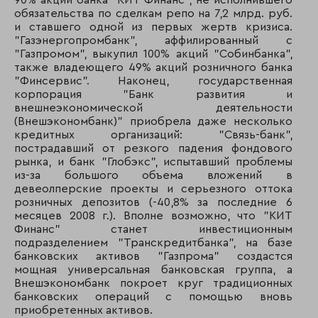
90% акций банка "КИТ Финанс", не исполнившего
84
92
Балтинвестбанк
обязательства по сделкам репо на 7,2 млрд. руб.
и ставшего одной из первых жертв кризиса.
"Газэнергопромбанк", аффилированный с
85
94
Металлинвестбан
"Газпромом", выкупил 100% акций "Собинбанка",
также владеющего 49% акций розничного банка
86
93
КБ Агропромкре
"Финсервис". Наконец, государственная
корпорация "Банк развития и
87
95
АКБ «Пересвет»
внешнеэкономической деятельности
(Внешэкономбанк)" приобрела даже несколько
кредитных организаций: "Связь-банк",
88
76
Барклайс банк
пострадавший от резкого падения фондового
рынка, и банк "Глобэкс", испытавший проблемы
89
149
Внешпромбанк
из-за большого объема вложений в
девеолперские проекты и серьезного оттока
90
102
Фондсервисбанк
розничных депозитов (-40,8% за последние 6
месяцев 2008 г.). Вполне возможно, что "КИТ
91
83
АКБ «Уралсиб-Юг 
Финанс" станет инвестиционным
подразделением "Транскредитбанка", на базе
92
125
Джии мани банк
банковских активов "Газпрома" создастся
мощная универсальная банковская группа, а
93
126
Совкомбанк
Внешэкономбанк покроет круг традиционных
банковских операций с помощью вновь
94
111
НТБ
приобретенных активов.