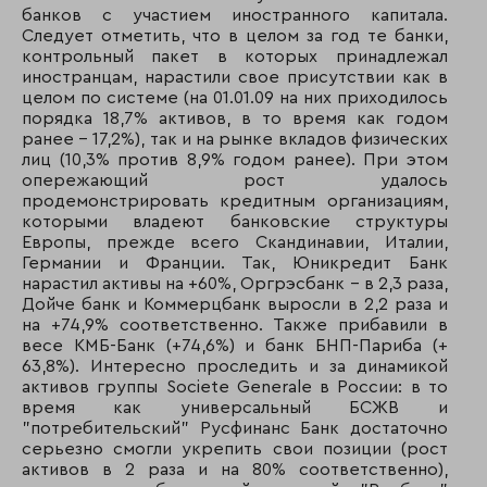
157
154
СКБ Приморья
банков с участием иностранного капитала.
Примсоцбанк
Следует отметить, что в целом за год те банки,
контрольный пакет в которых принадлежал
158
143
Мосстройэконом
иностранцам, нарастили свое присутствии как в
целом по системе (на 01.01.09 на них приходилось
159
210
Нота-банк
порядка 18,7% активов, в то время как годом
ранее – 17,2%), так и на рынке вкладов физических
160
173
Спурт-Банк
лиц (10,3% против 8,9% годом ранее). При этом
опережающий рост удалось
161
183
КБ БФГ-кредит
продемонстрировать кредитным организациям,
которыми владеют банковские структуры
Европы, прежде всего Скандинавии, Италии,
162
177
Новосибирский
Германии и Франции. Так, Юникредит Банк
муниципальный б
нарастил активы на +60%, Оргрэсбанк – в 2,3 раза,
Дойче банк и Коммерцбанк выросли в 2,2 раза и
163
196
АКБ «ФОРА-Банк»
на +74,9% соответственно. Также прибавили в
весе КМБ-Банк (+74,6%) и банк БНП-Париба (+
164
171
Банк Казанский
63,8%). Интересно проследить и за динамикой
активов группы Societe Generale в России: в то
165
206
МБА-Москва
время как универсальный БСЖВ и
"потребительский" Русфинанс Банк достаточно
166
168
ВУЗ-банк
серьезно смогли укрепить свои позиции (рост
активов в 2 раза и на 80% соответственно),