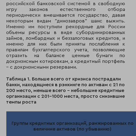
российской банковской системой в свободную
игру законов естественного отбора
периодически вмешивается государство, давая
некоторым видам "динозавров" шанс выжить.
Именно им поступили рекордные для России
объемы ресурсы в виде субординированных
займов, ломбардных и беззалоговых кредитов, и
именно для них были приняты послабления к
правилам бухгалтерского учета, позволяющие
отразить на балансе ценные бумаги по
докризисным котировкам, а кредитный портфель
– с докризисными резервами.
Таблица 1. Больше всего от кризиса пострадали
банки, находящиеся в рэнкинге по активам с 21 по
200 место, меньше всего – небольшие кредитные
организации с 201-1000 места, просто снизившие
темпы роста
Группы кредитных организаций, ранжированных по
величине активов (по убыванию)