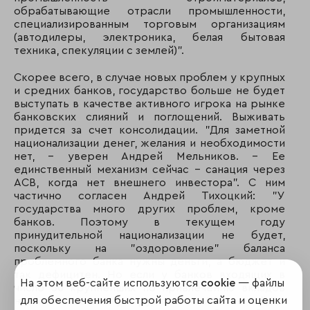
обрабатывающие отрасли промышленности,
специализированным торговым организациям
(автодилеры, электроника, белая бытовая
техника, спекуляции с землей)".
Скорее всего, в случае новых проблем у крупных
и средних банков, государство больше не будет
выступать в качестве активного игрока на рынке
банковских слияний и поглощений. Выживать
придется за счет консолидации. "Для заметной
национализации денег, желания и необходимости
нет, – уверен Андрей Мельников. – Ее
единственный механизм сейчас – санация через
АСВ, когда нет внешнего инвестора". С ним
частично согласен Андрей Тихоцкий: "У
государства много других проблем, кроме
банков. Поэтому в текущем году
принудительной национализации не будет,
поскольку на "оздоровление" баланса
проблемного банка нужны деньги, а бюджет и
так дефицитен. Но если у банков входящих в
На этом веб-сайте используются
cookie
— файлы
число 50 крупнейших по привлечению вкладов
для обеспечения быстрой работы сайта и оценки
населения возникнут трудности и АСВ не найдет