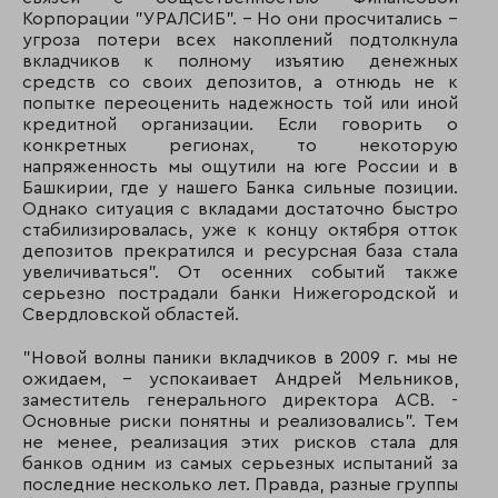
126
104
Банк НФК
Корпорации "УРАЛСИБ". - Но они просчитались –
угроза потери всех накоплений подтолкнула
127
100
«Айсиайсиай Банк
вкладчиков к полному изъятию денежных
средств со своих депозитов, а отнюдь не к
попытке переоценить надежность той или иной
128
140
Городской ипотеч
кредитной организации. Если говорить о
конкретных регионах, то некоторую
129
148
КБ Кубань кредит
напряженность мы ощутили на юге России и в
Башкирии, где у нашего Банка сильные позиции.
130
145
АКБ «Экспресс-Во
Однако ситуация с вкладами достаточно быстро
стабилизировалась, уже к концу октября отток
131
222
М2М прайвет бан
депозитов прекратился и ресурсная база стала
увеличиваться". От осенних событий также
132
161
Азиатско-тихооке
серьезно пострадали банки Нижегородской и
банк
Свердловской областей.
133
134
Уралтрансбанк
"Новой волны паники вкладчиков в 2009 г. мы не
ожидаем, - успокаивает Андрей Мельников,
134
141
Банк Таврический
заместитель генерального директора АСВ. -
Основные риски понятны и реализовались". Тем
не менее, реализация этих рисков стала для
135
137
АКБ «Урал ФД»
банков одним из самых серьезных испытаний за
последние несколько лет. Правда, разные группы