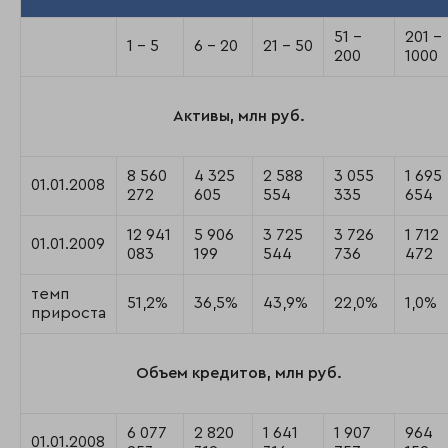
51 –
201 –
1 – 5
6 – 20
21 – 50
200
1000
Активы, млн руб.
8 560
4 325
2 588
3 055
1 695
01.01.2008
272
605
554
335
654
12 941
5 906
3 725
3 726
1 712
01.01.2009
083
199
544
736
472
темп
51,2%
36,5%
43,9%
22,0%
1,0%
прироста
Объем кредитов, млн руб.
6 077
2 820
1 641
1 907
964
01.01.2008