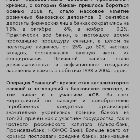
кризиса, с которым банкам пришлось бороться
23
18
Банк Петрокомм
осенью 2008 г., стало массовое изъятие
розничных банковских депозитов
. В сентябре
24
23
Абсолют-банк
депозиты физических лиц в банках сократились на
1,5%, в октябре - 6%, в ноябре - 0,2%.
25
21
Ситибанк
Практически все банки, в настоящее время
проходящие процедуру санации, в целом за
полугодие лишились от 25% до 50% частных
26
35
ОРГРЭСБАНК
вкладов, составлявших важную часть их
фондирования. Причиной паники стали
27
22
Банк "Зенит"
девальвационные и инфляционные ожидания
населения и память о событиях 1998 и 2004 годов.
28
26
Международный
промышленный ба
Операция "санация": кризис стал катализатором
слияний и поглощений в банковском секторе, в
29
27
Банк Возрождени
том числе и с участием АСВ
. За счет
мероприятий по санации и приобретению
30
33
ИНГ банк (Евразия
"проблемных" кредитных организаций
значительно укрепились позиции банков из
31
32
АКБ МБРР
топ-20, причем как с участием государства, так и
частного российского капитала (Альфа-банк,
32
31
Ханты-мансийский
Промсвязьбанк, НОМОС-Банк). Больше всего от
кризиса пострадали средние банки, занимавшие