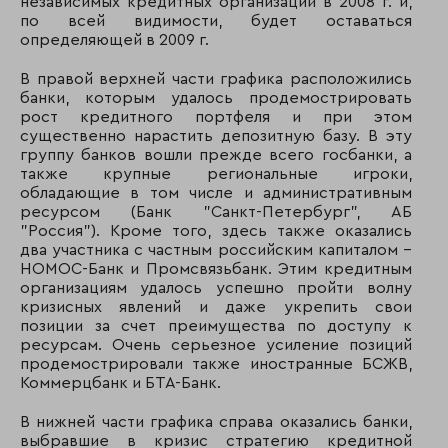
независимых кредитных организаций в 2008 г. и,
по всей видимости, будет оставаться
189
193
КБ Нацинвестпро
определяющей в 2009 г.
190
198
Углеметбанк
В правой верхней части графика расположились
банки, которым удалось продемострировать
191
185
НК Банк
рост кредитного портфеля и при этом
существенно нарастить депозитную базу. В эту
группу банков вошли прежде всего госбанки, а
192
269
Банк БФА
также крупные региональные игроки,
обладающие в том числе и административным
ресурсом (Банк "Санкт-Петербург", АБ
193
225
Гранд инвест бан
"Россия"). Кроме того, здесь также оказались
два участника с частным российским капиталом –
194
204
Курскпромбанк
НОМОС-Банк и Промсвязьбанк. Этим кредитным
организациям удалось успешно пройти волну
195
188
КБ "Кольцо Урала
кризисных явлений и даже укрепить свои
позиции за счет преимущества по доступу к
ресурсам. Очень серьезное усиление позиций
196
132
Нижегородпромс
продемострировали также иностранные БСЖВ,
Коммерцбанк и БТА-Банк.
197
264
М плюс
В нижней части графика справа оказались банки,
выбравшие в кризис стратегию кредитной