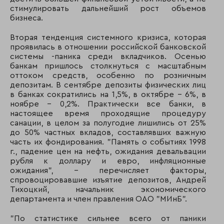
стимулировать дальнейший рост объемов
106
97
КБ РМБ
бизнеса.
107
105
КБ Кедр
Вторая тенденция системного кризиса, которая
проявилась в отношении российской банковской
системы -паника среди вкладчиков. Осенью
108
107
Куб
банкам пришлось столкнуться с масштабным
оттоком средств, особенно по розничным
109
118
Челябинвестбанк
депозитам. В сентябре депозиты физических лиц
в банках сократились на 1,5%, в октябре – 6%, в
110
129
Меткомбанк
ноябре – 0,2%. Практически все банки, в
настоящее время проходящие процедуру
санации, в целом за полугодие лишились от 25%
111
133
Меткомбанк
до 50% частных вкладов, составлявших важную
часть их фондирования. "Память о событиях 1998
112
106
Натиксис банк
г., падение цен на нефть, ожидания девальвации
рубля к доллару и евро, инфляционные
113
151
Инкасбанк
ожидания", – перечисляет факторы,
спровоцировавшие изъятие депозитов, Андрей
Тихоцкий, начальник экономического
114
112
АКБ «Интерпромб
департамента и член правления ОАО "МИнБ".
115
116
Севергазбанк
"По статистике сильнее всего от паники