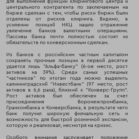
для выполнения функций клирингового центра и
центрального контрагента по заключаемым на
147
87
КБ Агроимпульс
бирже сделкам с тем, чтобы риски биржи были
отделены от рисков клиринга. Видимо, в
148
159
Роспромбанк
усилении позиций НКЦ нашло отражение
увлечение банков валютными операциями.
149
182
АКБ «ЛАНТА-Банк
Пассивы банка почти полностью состоят из
обязательств по конверсионным сделкам.
150
172
НБД-банк
Из банков с российским частным капиталом
сохранять прочные позиции в первой десятке
151
152
ФИА-банк
удается лишь "Альфа-банку" (6-ое место, рост
активов на 39%). Среди самых успешных
"частников" по итогам года можно выделить
152
195
Мой банк
калининградский "Инвестбанк" (97 место, рост
активов в 6,6 раза), близкий к "Конверс-Групп".
153
139
АКБ МИБ
Рост активов был обеспечен за счет
присоединения Воронежпромбанка,
154
184
Межтопэнергоба
Гранкомбанка и Конверсбанка, в результате чего
банк получил широкую филиальную сеть и
155
157
Региобанк
возможность для быстрой розничной экспансии,
которую и реализовал, несмотря на кризис.
156
219
Морской банк
Особого внимания заслуживает положение