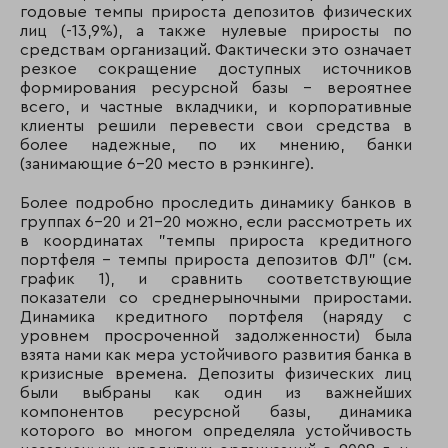
177
230
КБ Энерготрансб
годовые темпы прироста депозитов физических
лиц (-13,9%), а также нулевые приросты по
178
252
Быстробанк
средствам организаций. Фактически это означает
резкое сокращение доступных источников
179
231
Экопромбанк
формирования ресурсной базы – вероятнее
всего, и частные вкладчики, и корпоративные
180
164
АКБ «Финпромбан
клиенты решили перевести свои средства в
более надежные, по их мнению, банки
181
167
КБ Евротраст
(занимающие 6-20 место в рэнкинге).
Более подробно проследить динамику банков в
182
166
АКБ «Приморье»
группах 6-20 и 21-20 можно, если рассмотреть их
в координатах "темпы прироста кредитного
183
207
Банк левобережн
портфеля – темпы прироста депозитов ФЛ" (см.
график 1), и сравнить соответствующие
184
212
КБ МИА
показатели со среднерыночными приростами.
Динамика кредитного портфеля (наряду с
185
194
АК Промторгбанк
уровнем просроченной задолженности) была
взята нами как мера устойчивого развития банка в
186
181
АКБ «Форштадт»
кризисные времена. Депозиты физических лиц
были выбраны как один из важнейших
187
89
Алмазэргиэнбанк
компонентов ресурсной базы, динамика
которого во многом определяла устойчивость
188
197
Славянcкий Банк