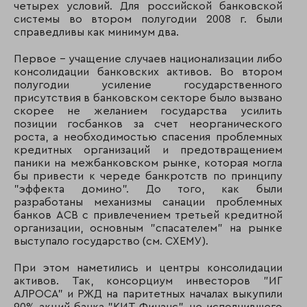
четырех условий. Для российской банковской
74
77
ВБРР
системы во втором полугодии 2008 г. были
справедливы как минимум два.
75
82
Инвестторгбанк
Первое – учащение случаев национализации либо
76
68
Банк Северная Ка
консолидации банковских активов. Во втором
полугодии усиление государственного
присутствия в банковском секторе было вызвано
77
85
Кб "Восточный"
скорее не желанием государства усилить
позиции госбанков за счет неорганического
роста, а необходимостью спасения проблемных
78
81
ЛОКО-Банк
кредитных организаций и предотвращением
паники на межбанковском рынке, которая могла
79
78
Новикомбанк
бы привести к череде банкротств по принципу
"эффекта домино". До того, как были
80
72
Сб банк
разработаны механизмы санации проблемных
банков АСВ с привлечением третьей кредитной
81
80
Национальный Ст
организации, основным "спасателем" на рынке
выступало государство (см. СХЕМУ).
82
79
Газбанк
При этом наметились и центры консолидации
83
124
Дрезднер банк
активов. Так, консорциум инвесторов "ИГ
АЛРОСА" и РЖД на паритетных началах выкупили