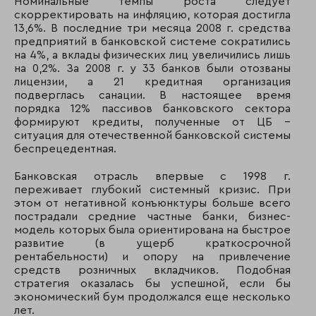
Номинальные темпы роста следует
53
69
Сведбанк
скорректировать на инфляцию, которая достигла
13,6%. В последние три месяца 2008 г. средства
предприятий в банковской системе сократились
54
60
Московский кред
на 4%, а вклады физических лиц увеличились лишь
банк
на 0,2%. За 2008 г. у 33 банков были отозваны
лицензии, а 21 кредитная организация
55
63
АКБ «НРБанк»
подверглась санации. В настоящее время
порядка 12% пассивов банковского сектора
56
56
Ренессанс Капита
формируют кредиты, полученные от ЦБ –
ситуация для отечественной банковской системы
57
36
Собинбанк
беспрецедентная.
58
48
Росевробанк
Банковская отрасль впервые с 1998 г.
переживает глубокий системный кризис. При
59
54
ТрансКапиталБан
этом от негативной конъюнктуры больше всего
пострадали средние частные банки, бизнес-
60
47
Юниаструм Банк
модель которых была ориентирована на быстрое
развитие (в ущерб краткосрочной
61
55
Балтийский банк
рентабельности) и опору на привлечение
средств розничных вкладчиков. Подобная
62
52
Еврофинанс Мосн
стратегия оказалась бы успешной, если бы
экономический бум продолжался еще несколько
63
66
Группа Центр-Ин
лет.