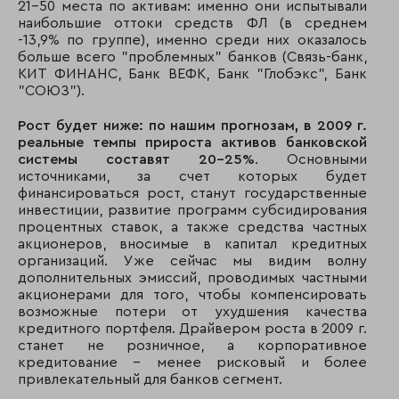
21-50 места по активам: именно они испытывали
33
28
Кит финанс
наибольшие оттоки средств ФЛ (в среднем
инвестиционный 
-13,9% по группе), именно среди них оказалось
больше всего "проблемных" банков (Связь-банк,
34
50
Дойче банк
КИТ ФИНАНС, Банк ВЕФК, Банк "Глобэкс", Банк
"СОЮЗ").
35
43
Аб Россия
Рост будет ниже: по нашим прогнозам, в 2009 г.
реальные темпы прироста активов банковской
системы составят 20-25%
36
42
. Основными
Газэнергопромба
источниками, за счет которых будет
финансироваться рост, станут государственные
инвестиции, развитие программ субсидирования
37
37
Хоум Кредит энд 
процентных ставок, а также средства частных
Банк
акционеров, вносимые в капитал кредитных
организаций. Уже сейчас мы видим волну
38
34
Союз
дополнительных эмиссий, проводимых частными
акционерами для того, чтобы компенсировать
39
51
Русфинанс банк
возможные потери от ухудшения качества
кредитного портфеля. Драйвером роста в 2009 г.
40
49
Коммерцбанк (Евр
станет не розничное, а корпоративное
кредитование - менее рисковый и более
41
45
Банк ВЕФК
привлекательный для банков сегмент.