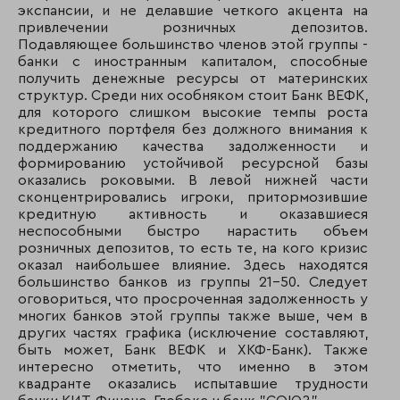
198
189
АБ БПФ
экспансии, и не делавшие четкого акцента на
привлечении розничных депозитов.
199
186
Петрофф-Банк
Подавляющее большинство членов этой группы -
банки с иностранным капиталом, способные
200
228
ПСКБ
получить денежные ресурсы от материнских
структур. Среди них особняком стоит Банк ВЕФК,
для которого слишком высокие темпы роста
кредитного портфеля без должного внимания к
поддержанию качества задолженности и
формированию устойчивой ресурсной базы
оказались роковыми. В левой нижней части
сконцентрировались игроки, притормозившие
кредитную активность и оказавшиеся
неспособными быстро нарастить объем
розничных депозитов, то есть те, на кого кризис
оказал наибольшее влияние. Здесь находятся
большинство банков из группы 21-50. Следует
оговориться, что просроченная задолженность у
многих банков этой группы также выше, чем в
других частях графика (исключение составляют,
быть может, Банк ВЕФК и ХКФ-Банк). Также
интересно отметить, что именно в этом
квадранте оказались испытавшие трудности