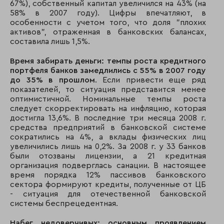
67%), собственный капитал увеличился на 43% (на
13
13
МДМ-банк
58% в 2007 году). Цифры впечатляют, в
особенности с учетом того, что доля "плохих
14
15
Номос-банк
активов", отраженная в банковских балансах,
составила лишь 1,5%.
15
25
Транскредитбанк
Время забирать деньги: темпы роста кредитного
портфеля банков замедлились с 55% в 2007 году
16
14
ВТБ Северо-Запа
до 35% в прошлом
. Если привести еще ряд
показателей, то ситуация представится менее
оптимистичной. Номинальные темпы роста
17
19
Банк Ак Барс
следует скорректировать на инфляцию, которая
достигла 13,6%. В последние три месяца 2008 г.
18
24
Банк Санкт-Пете
средства предприятий в банковской системе
сократились на 4%, а вклады физических лиц
увеличились лишь на 0,2%. За 2008 г. у 33 банков
19
29
БСЖВ
были отозваны лицензии, а 21 кредитная
организация подверглась санации. В настоящее
20
17
Урса банк
время порядка 12% пассивов банковского
сектора формируют кредиты, полученные от ЦБ
21
16
Банк Русский Ста
- ситуация для отечественной банковской
системы беспрецедентная.
22
109
Национальный
клиринговый цен
Набег недоверчивых: основным проявлением