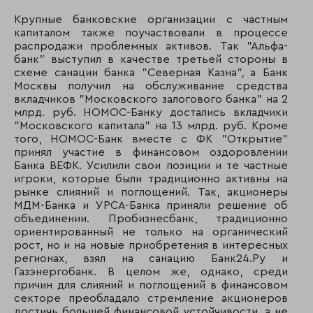
95
114
СМП Банк
Крупные банковские организации с частным
капиталом также поучаствовали в процессе
96
91
Стройкредит Фак
распродажи проблемных активов. Так "Альфа-
банк" выступил в качестве третьей стороны в
97
323
Инвестбанк
схеме санации банка "Северная Казна", а Банк
Москвы получил на обслуживание средства
вкладчиков "Московского залогового банка" на 2
98
135
Стандарт банк
млрд. руб. НОМОС-Банку достались вкладчики
"Московского капитала" на 13 млрд. руб. Кроме
99
192
КБ БНП Париба В
того, НОМОС-Банк вместе с ФК "Открытие"
принял участие в финансовом оздоровлении
100
101
АБ «Девон-Креди
Банка ВЕФК. Усилили свои позиции и те частные
игроки, которые были традиционно активны на
101
103
Дальневосточный
рынке слияний и поглощений. Так, акционеры
МДМ-Банка и УРСА-Банка приняли решение об
102
86
Московский капит
объединении. Пробизнесбанк, традиционно
ориентированный не только на органический
103
96
Челиндбанк
рост, но и на новые приобретения в интересных
регионах, взял на санацию Банк24.Ру и
104
113
Центрокредит
Газэнергобанк. В целом же, однако, среди
причин для слияний и поглощений в финансовом
105
99
Первый Чешско-
секторе преобладало стремление акционеров
российский банк
достичь большей финансовой устойчивости, а не