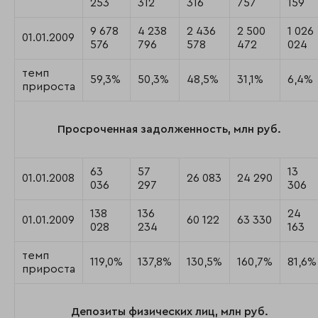
253
312
316
757
159
9 678
4 238
2 436
2 500
1 026
01.01.2009
576
796
578
472
024
темп
59,3%
50,3%
48,5%
31,1%
6,4%
прироста
Просроченная задолженность, млн руб.
63
57
13
01.01.2008
26 083
24 290
036
297
306
138
136
24
01.01.2009
60 122
63 330
028
234
163
темп
119,0%
137,8%
130,5%
160,7%
81,6%
прироста
Депозиты физических лиц, млн руб.