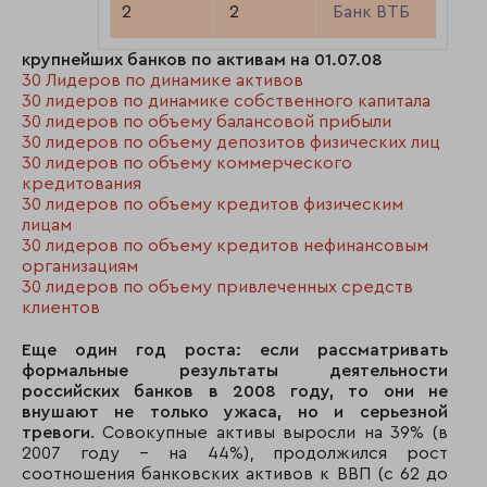
2
2
Банк ВТБ
крупнейших банков по активам на 01.07.08
3
3
ГПБ
30 Лидеров по динамике активов
30 лидеров по динамике собственного капитала
4
6
Россельхозбанк
30 лидеров по объему балансовой прибыли
30 лидеров по объему депозитов физических лиц
30 лидеров по объему коммерческого
5
4
Банк Москвы
кредитования
30 лидеров по объему кредитов физическим
6
5
Альфа-банк
лицам
30 лидеров по объему кредитов нефинансовым
7
11
ВТБ 24
организациям
30 лидеров по объему привлеченных средств
8
9
Юникредит банк
клиентов
9
7
Райффайзенбанк 
Еще один год роста: если рассматривать
формальные результаты деятельности
10
8
Росбанк
российских банков в 2008 году, то они не
внушают не только ужаса, но и серьезной
11
12
Промсвязьбанк
тревоги
. Совокупные активы выросли на 39% (в
2007 году - на 44%), продолжился рост
12
10
Уралсиб
соотношения банковских активов к ВВП (с 62 до