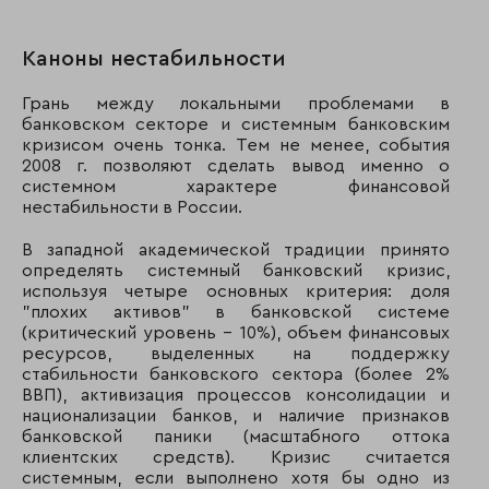
64
65
УБРИР
Каноны нестабильности
65
53
Запсибкомбанк
Грань между локальными проблемами в
банковском секторе и системным банковским
66
59
Банк "Авангард"
кризисом очень тонка. Тем не менее, события
2008 г. позволяют сделать вывод именно о
67
58
СНГБ
системном характере финансовой
нестабильности в России.
68
57
Татфондбанк
В западной академической традиции принято
определять системный банковский кризис,
69
71
МБСП
используя четыре основных критерия: доля
"плохих активов" в банковской системе
(критический уровень – 10%), объем финансовых
70
90
Первобанк
ресурсов, выделенных на поддержку
стабильности банковского сектора (более 2%
71
75
СКБ банк
ВВП), активизация процессов консолидации и
национализации банков, и наличие признаков
72
70
Мастер-банк
банковской паники (масштабного оттока
клиентских средств). Кризис считается
73
62
КБ РБР
системным, если выполнено хотя бы одно из