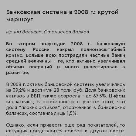
42
39
Русь-банк
Банковская система в 2008 г.: крутой
маршрут
43
41
ОТП банк
Ирина Велиева, Станислав Волков
44
44
НБ траст
Во втором полугодии 2008 г. банковскую
45
73
БТА банк
систему России накрыл полномасштабный
кризис. Больше всех пострадали частные банки
46
61
КМБ-банк
средней величины – те, кто активно увеличивал
объемы операций и много инвестировал в
47
38
МИНБ
развитие.
48
40
Бинбанк
В 2008 г. активы банковской системы увеличились
на 39,2% и достигли 28 трлн руб. Доля банковских
49
30
Банк "Глобэкс"
активов в ВВП также возросла – до 67,5%. Цифры
впечатляют, в особенности с учетом того, что
50
46
Кредит Европа ба
доля "плохих активов", отраженная в банковских
балансах, составила лишь 1,5%.
51
64
КБ «БНП Париба 
Однако, если привести еще ряд показателей, то
52
67
Пробизнесбанк
ситуация представится совсем в другом свете.