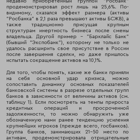
недавно приобретенный группой "Росбанк"
167
163
Банк Жилфинанс
продемонстрировал рост лишь на 25,6%. По-
видимому, сказался эффект размера (активы
168
278
Банк народный к
"Росбанка" в 2,1 раза превышают активы БСЖВ), а
также традиционно присущая крупным
169
170
Альта-Банк
структурам инертность бизнеса после смены
владельца. Другой пример – "Барклайс Банк"
170
175
АКБ «БТА-Казань»
(бывший "Экспобанк"), которому не только не
удалось расширить свое присутствие в России
171
191
Энергобанк
после завершения сделки, но даже пришлось
испытать сокращение активов на 10,1%.
172
283
Сантандер консь
Для того, чтобы понять, какие же банки приняли
банк
на себя основной удар кризиса, можно
сопоставить динамику основных показателей
173
176
«БАНК 24.РУ»
банковской системы в разрезе отдельных групп
банков в зависимости от величины активов (см.
таблицу 1). Если посмотреть на темпы прироста
174
142
КБ «Гаранти Банк
кредитных операций и просроченной
задолженности, то можно обнаружить уже
175
174
КБ Обибанк
обозначенную нами ранее тенденцию усиления
крупнейших игроков (прежде всего, госбанков).
176
179
Центркомбанк
Группа банков, занимающих 21-50 место по
активам, продемонстрировала отрицательные