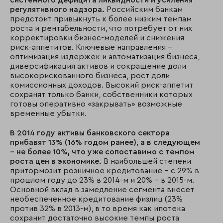
системного дефицита ликвидности и усиления
регулятивного надзора.
Российским банкам
предстоит привыкнуть к более низким темпам
роста и рентабельности, что потребует от них
корректировки бизнес-моделей и снижения
риск-аппетитов. Ключевые направления –
оптимизация издержек и автоматизация бизнеса,
диверсификация активов и сокращение доли
высокорискованного бизнеса, рост доли
комиссионных доходов. Высокий риск-аппетит
сохранят только банки, собственники которых
готовы оперативно «закрывать» возможные
временные убытки.
В 2014 году активы банковского сектора
прибавят 13% (16% годом ранее), а в следующем
– не более 10%, что уже сопоставимо с темпом
роста цен в экономике.
В наибольшей степени
притормозит розничное кредитование – с 29% в
прошлом году до 23% в 2014-м и 20% – в 2015-м.
Основной вклад в замедление сегмента внесет
необеспеченное кредитование физлиц (23%
против 32% в 2013-м), в то время как ипотека
сохранит достаточно высокие темпы роста