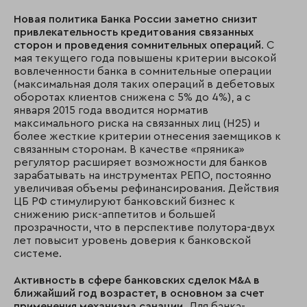
Новая политика Банка России заметно снизит
привлекательность кредитования связанных
сторон и проведения сомнительных операций
. С
мая текущего года повышены критерии высокой
вовлеченности банка в сомнительные операции
(максимальная доля таких операций в дебетовых
оборотах клиентов снижена с 5% до 4%), а с
января 2015 года вводится норматив
максимального риска на связанных лиц (Н25) и
более жесткие критерии отнесения заемщиков к
связанным сторонам. В качестве «пряника»
регулятор расширяет возможности для банков
зарабатывать на инструментах РЕПО, постоянно
увеличивая объемы рефинансирования. Действия
ЦБ РФ стимулируют банковский бизнес к
снижению риск-аппетитов и большей
прозрачности, что в перспективе полутора-двух
лет повысит уровень доверия к банковской
системе.
Активность в сфере банковских сделок
M&
A в
ближайший год возрастет, в основном за счет
применения механизма санации.
Для банка-