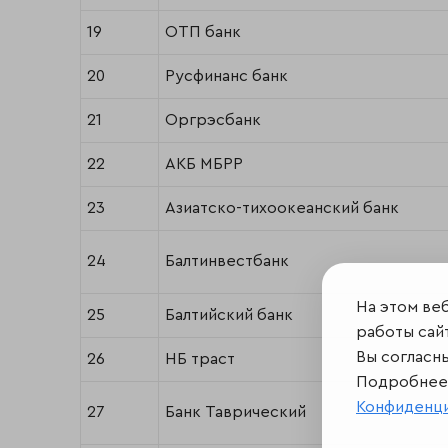
19
ОТП банк
20
Русфинанс банк
21
Оргрэсбанк
22
АКБ МБРР
23
Азиатско-тихоокеанский банк
24
Балтинвестбанк
На этом ве
25
Балтийский банк
работы сайт
Вы согласн
26
НБ траст
Подробнее 
Конфиденц
27
Банк Таврический