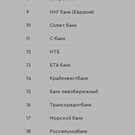
9
ИНГ банк (Евразия)
10
Солют банк
11
С-банк
12
НТБ
13
БТА банк
14
Крайинвестбанк
15
Банк левобережный
16
Транскредитбанк
17
Морской банк
18
Россельхозбанк