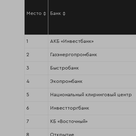
Место
Банк
1
АКБ «Инвестбанк»
2
Газэнергопромбанк
3
Быстробанк
4
Экопромбанк
5
Национальный клиринговый центр
6
Инвестторгбанк
7
КБ «Восточный»
8
Открытие