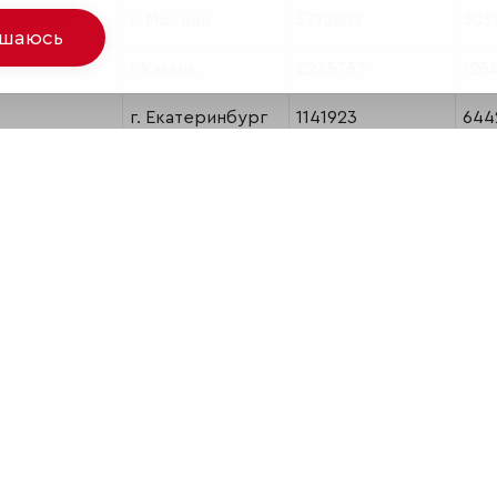
г. Москва
5712802
303
ашаюсь
г.Казань
2235737
125
г. Екатеринбург
1141923
644