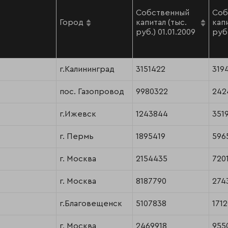
Собственный
Соб
Город
капитал (тыс.
капи
руб.) 01.01.2009
руб.
г.Калининград
3151422
319
пос. Газопровод
9980322
242
г.Ижевск
1243844
351
г. Пермь
1895419
596
г. Москва
2154435
720
г. Москва
8187790
274
г.Благовещенск
5107838
171
г. Москва
2469918
955