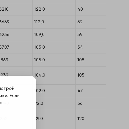
6210
122,0
40
66
6639
112,0
32
43
3236
109,0
39
61
5787
105,0
34
44
5869
105,0
108
181
5232
104,0
105
173
ыстрой
4653
102,0
47
72
ики. Если
».
9090
92,0
36
50
7252
89,0
120
194