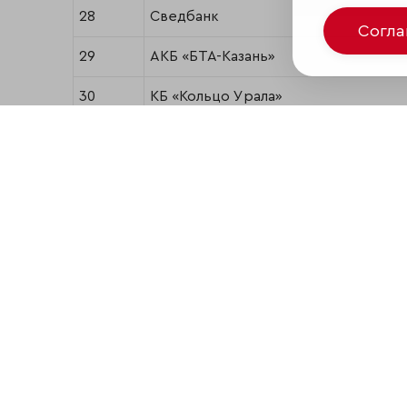
28
Сведбанк
Согл
29
АКБ «БТА-Казань»
30
КБ «Кольцо Урала»
Поделиться