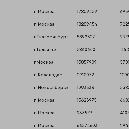
г. Москва
17809429
695
г. Москва
18289454
722
г.Екатеринбург
5892527
237
г.Тольятти
2860640
1161
г.Москва
13857909
570
г. Краснодар
2910072
120
г. Новосибирск
1293538
538
г. Москва
15623975
660
г. Москва
963573
410
г. Москва
66574603
294