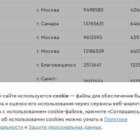
г. Москва
9498580
426
г. Самара
13765631
646
г. Москва
9613593
459
г. Москва
13186509
640
г. Благовещенск
2513641
122
г. Санкт-
2607454
127
Петербург
б-сайте используются
cookie
— файлы для обеспечения б
г. Москва
8031883
397
а и оценки его использования через сервисы веб-аналит
ы с использованием cookie-файлов, нажмите «Соглашаюсь
г. Москва
11095235
576
об использовании cookies можно узнать в
Политике
г. Санкт-
иальности
и
Защите персональных данных
.
2189975
115
Петербург