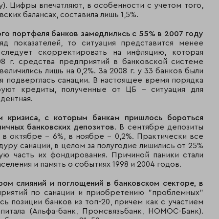
3
3
ГПБ
у). Цифры впечатляют, в особенности с учетом того,
вских балансах, составила лишь 1,5%.
4
6
Россельхозбанк
ого портфеля банков замедлились с 55% в 2007 году
5
4
Банк Москвы
яд показателей, то ситуация представится менее
 следует скорректировать на инфляцию, которая
6
5
Альфа-банк
08 г. средства предприятий в банковской системе
еличились лишь на 0,2%. За 2008 г. у 33 банков были
7
11
ВТБ 24
ия подверглась санации. В настоящее время порядка
руют кредиты, полученные от ЦБ - ситуация для
дентная.
8
9
Юникредит банк
м кризиса, с которым банкам пришлось бороться
9
7
Райффайзенбанк 
ничных банковских депозитов
. В сентябре депозиты
, в октябре - 6%, в ноябре - 0,2%. Практически все
10
8
Росбанк
уру санации, в целом за полугодие лишились от 25%
ую часть их фондирования. Причиной паники стали
11
12
Промсвязьбанк
еления и память о событиях 1998 и 2004 годов.
12
10
Уралсиб
ром слияний и поглощений в банковском секторе, в
приятий по санации и приобретению "проблемных"
13
13
МДМ-банк
ь позиции банков из топ-20, причем как с участием
апитала (Альфа-банк, Промсвязьбанк, НОМОС-Банк).
14
15
Номос-банк