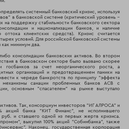
ии.
34
50
Дойче банк
определять системный банковский кризис, используя
35
43
Аб Россия
ивов" в банковской системе (критический уровень –
ых на поддержку стабильности банковского сектора
онсолидации и национализации банков, и наличие
36
42
Газэнергопромба
о оттока клиентских средств). Кризис считается
етырех условий. Для российской банковской системы
 как минимум два.
37
37
Хоум Кредит энд
Банк
либо консолидации банковских активов. Во втором
тствия в банковском секторе было вызвано скорее
38
34
Союз
и госбанков за счет неорганического роста, а
итных организаций и предотвращением паники на
39
51
Русфинанс банк
ивести к череде банкротств по принципу "эффекта
ы механизмы санации проблемных банков АСВ с
ции, основным "спасателем" на рынке выступало
40
49
Коммерцбанк (Ев
41
45
Банк ВЕФК
активов. Так, консорциум инвесторов "ИГ АЛРОСА" и
% акций банка "КИТ Финанс", не исполнившего
. руб. и ставшего одной из первых жертв кризиса.
42
39
Русь-банк
зпромом", выкупил 100% акций "Собинбанка", также
инсервис". Наконец, государственная корпорация