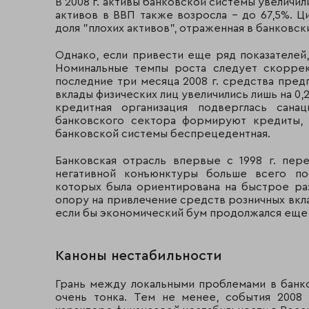
В 2008 г. активы банковской системы увеличили
активов в ВВП также возросла – до 67,5%. Ц
доля "плохих активов", отраженная в банковски
Однако, если привести еще ряд показателей,
Номинальные темпы роста следует скоррект
последние три месяца 2008 г. средства пред
вклады физических лиц увеличились лишь на 0,2%
кредитная организация подверглась сана
банковского сектора формируют кредиты, 
банковской системы беспрецедентная.
Банковская отрасль впервые с 1998 г. пер
негативной конъюнктуры больше всего по
которых была ориентирована на быстрое ра
опору на привлечение средств розничных вкла
если бы экономический бум продолжался еще 
Каноны нестабильности
Грань между локальными проблемами в банк
очень тонка. Тем не менее, события 2008