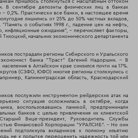
банкам пришлось столкнуться с масштабным оттоком
банк
м. В сентябре депозиты физических лиц в банках
е – 0,2%. Практически все банки, в настоящее время
55
63
АКБ «НРБанк»
олугодие лишились от 25% до 50% частных вкладов,
"Память о событиях 1998 г., падение цен на нефть,
56
56
Ренессанс Капит
о, инфляционные ожидания", – перечисляет факторы,
 Тихоцкий, начальник экономического департамента
57
36
Собинбанк
58
48
Росевробанк
дчиков пострадали регионы Сибирского и Уральского
 экономист банка "Траст" Евгений Надоршин. – В
59
54
ТрансКапиталБан
 населения в Алтайском крае снизился почти на 17%.
округов (СЗФО, ЮФО) многие регионы столкнулись с
60
47
Юниаструм Банк
апример, Калининградская область, Краснодарский
61
55
Балтийский банк
дчиков послужили инструментом рейдерских атак на
ерьезно ситуация осложнилась в октябре, когда
62
52
Еврофинанс Мос
ынка, воспользовавшись паникой, предпринимали
альных банков с целью привлечения их клиентской
63
66
Группа Центр-Ин
Старший Вице-президент, Руководитель Службы
остью Финансовой Корпорации "УРАЛСИБ". - Но они
лений подтолкнула вкладчиков к полному изъятию
64
65
УБРИР
нюдь не к попытке переоценить надежность той или