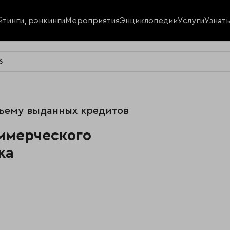
йтинги, рэнкинги
Мероприятия
Энциклопедии
Услуги
Узнат
6
бъему выданных кредитов
оммерческого
ка