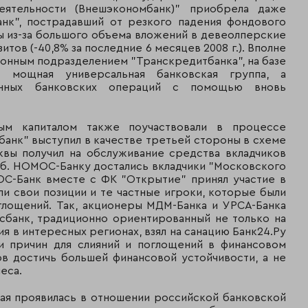
43
41
ОТП банк
еятельности (Внешэкономбанк)" приобрела даже
анк", пострадавший от резкого падения фондового
44
44
НБ траст
мы из-за большого объема вложений в девеолперские
тов (-40,8% за последние 6 месяцев 2008 г.). Вполне
45
73
БТА банк
ионным подразделением "Транскредитбанка", на базе
я мощная универсальная банковская группа, а
46
61
КМБ-банк
онных банковских операций с помощью вновь
47
38
МИНБ
ым капиталом также поучаствовали в процессе
48
40
Бинбанк
банк" выступил в качестве третьей стороны в схеме
сквы получил на обслуживание средства вкладчиков
49
30
Банк "Глобэкс"
руб. НОМОС-Банку достались вкладчики "Московского
МОС-Банк вместе с ФК "Открытие" принял участие в
и свои позиции и те частные игроки, которые были
50
46
Кредит Европа б
глощений. Так, акционеры МДМ-Банка и УРСА-Банка
сбанк, традиционно ориентированный не только на
51
64
КБ «БНП Париба 
я в интересных регионах, взял на санацию Банк24.Ру
ди причин для слияний и поглощений в финансовом
52
67
Пробизнесбанк
в достичь большей финансовой устойчивости, а не
еса.
53
69
Сведбанк
рая проявилась в отношении российской банковской
54
60
Московский кре