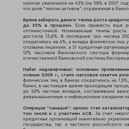
капитал увеличился на 43% (на 58% в 2007 год
что доля "плохих активов", отраженная в банко
Время забирать деньги: темпы роста кредитн
до 35% в прошлом
. Если привести еще р
оптимистичной. Номинальные темпы роста
достигла 13,6%. В последние три месяца 20
сократились на 4%, а вклады физических лиц ув
отозваны лицензии, а 21 кредитная организац
12% пассивов банковского сектора форми
отечественной банковской системы беспреце
Набег недоверчивых: основным проявление
осенью 2008 г., стало массовое изъятие роз
физических лиц в банках сократились на 1,5%
банки, в настоящее время проходящие процед
до 50% частных вкладов, составлявших важн
девальвационные и инфляционные ожидания нас
Операция "санация": кризис стал катализато
том числе и с участием АСВ
. За счет меро
кредитных организаций значительно укрепилис
государства, так и частного российского к