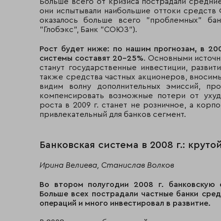
Больше всего от кризиса пострадали средние
они испытывали наибольшие оттоки средств Ф
оказалось больше всего "проблемных" ба
"Глобэкс", Банк "СОЮЗ").
Рост будет ниже: по нашим прогнозам, в 20
системы составят 20-25%
. Основными источн
станут государственные инвестиции, развит
также средства частных акционеров, вносимы
видим волну дополнительных эмиссий, пр
компенсировать возможные потери от ухуд
роста в 2009 г. станет не розничное, а кор
привлекательный для банков сегмент.
Банковская система в 2008 г.: крут
Ирина Велиева, Станислав Волков
Во втором полугодии 2008 г. банковскую 
Больше всех пострадали частные банки сред
операций и много инвестировал в развитие.