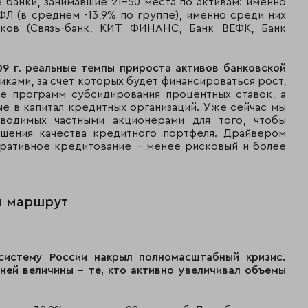
 банки, занимавшие 21-50 места по активам: именно
Л (в среднем -13,9% по группе), именно среди них
15
25
Транскредитбан
нков (Связь-банк, КИТ ФИНАНС, Банк ВЕФК, Банк
16
14
ВТБ Северо-Запа
09 г. реальные темпы прироста активов банковской
иками, за счет которых будет финансироваться рост,
17
19
Банк Ак Барс
ие программ субсидирования процентных ставок, а
е в капитал кредитных организаций. Уже сейчас мы
18
24
Банк Санкт-Пете
оводимых частными акционерами для того, чтобы
шения качества кредитного портфеля. Драйвером
поративное кредитование - менее рисковый и более
19
29
БСЖВ
20
17
Урса банк
ой маршрут
21
16
Банк Русский Ста
22
109
Национальный
клиринговый цен
систему России накрыл полномасштабный кризис.
ней величины – те, кто активно увеличивал объемы
23
18
Банк Петрокомм