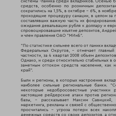
системы -паника среди вкладчиков. Осенью 
средств, особенно по розничным депозита
сократились на 1,5%, в октябре – 6%, в ноябр
проходящие процедуру санации, в целом за п
составлявших важную часть их фондирования. 
ожидания девальвации рубля к доллару и евр
спровоцировавшие изъятие депозитов, Андрей
и член правления ОАО "МИнБ".
"По статистике сильнее всего от паники вкла
Федеральных Округов, – отмечает главный
частности, за 4 квартал 2008 объем депозитов
Однако, и среди относительно стабильных в 
заметным оттоком средств населения, как н
край".
Были и регионы, в которых настроения вкла
наиболее сильные региональные банки. "С
некоторые недобросовестные участники р
настоящие рейдерские атаки против регион
базы, - рассказывает Максим Савицкий, 
маркетинга, рекламы и связей с общественн
просчитались – угроза потери всех накоп
денежных средств со своих депозитов, а от