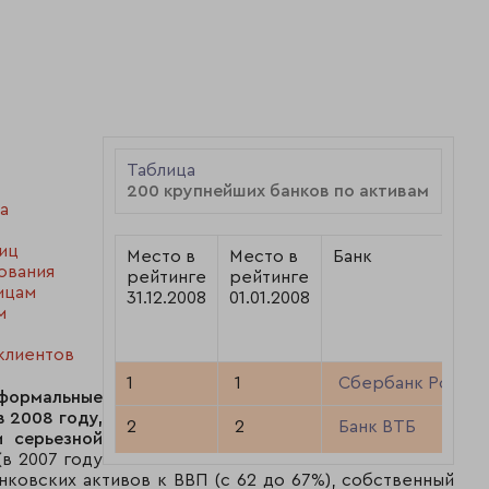
Таблица
200 крупнейших банков по активам
а
иц
Место в
Место в
Банк
ования
рейтинге
рейтинге
ицам
31.12.2008
01.01.2008
м
клиентов
1
1
Сбербанк России
формальные
 2008 году,
2
2
Банк ВТБ
 серьезной
(в 2007 году
нковских активов к ВВП (с 62 до 67%), собственный