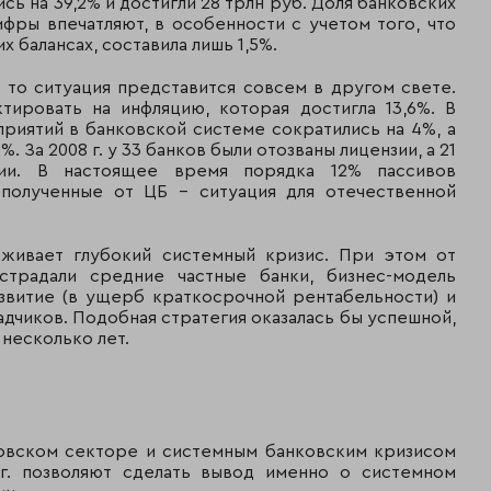
сь на 39,2% и достигли 28 трлн руб. Доля банковских
24
23
Абсолют-банк
ифры впечатляют, в особенности с учетом того, что
х балансах, составила лишь 1,5%.
25
21
Ситибанк
 то ситуация представится совсем в другом свете.
26
35
ОРГРЭСБАНК
ировать на инфляцию, которая достигла 13,6%. В
приятий в банковской системе сократились на 4%, а
27
22
Банк "Зенит"
. За 2008 г. у 33 банков были отозваны лицензии, а 21
ции. В настоящее время порядка 12% пассивов
28
26
Международный
полученные от ЦБ – ситуация для отечественной
промышленный б
29
27
Банк Возрожден
еживает глубокий системный кризис. При этом от
страдали средние частные банки, бизнес-модель
30
33
ИНГ банк (Евразия
звитие (в ущерб краткосрочной рентабельности) и
дчиков. Подобная стратегия оказалась бы успешной,
31
32
АКБ МБРР
несколько лет.
32
31
Ханты-мансийски
33
28
Кит финанс
овском секторе и системным банковским кризисом
инвестиционный 
 г. позволяют сделать вывод именно о системном