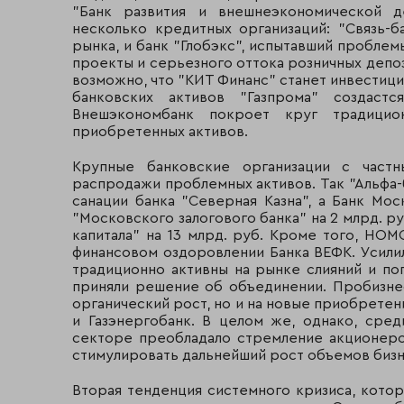
"Банк развития и внешнеэкономической д
несколько кредитных организаций: "Связь-б
рынка, и банк "Глобэкс", испытавший пробле
проекты и серьезного оттока розничных депози
возможно, что "КИТ Финанс" станет инвестиц
банковских активов "Газпрома" создастс
Внешэкономбанк покроет круг традици
приобретенных активов.
Крупные банковские организации с частн
распродажи проблемных активов. Так "Альфа-
санации банка "Северная Казна", а Банк Мо
"Московского залогового банка" на 2 млрд. 
капитала" на 13 млрд. руб. Кроме того, НО
финансовом оздоровлении Банка ВЕФК. Усилил
традиционно активны на рынке слияний и по
приняли решение об объединении. Пробизне
органический рост, но и на новые приобретени
и Газэнергобанк. В целом же, однако, сре
секторе преобладало стремление акционеро
стимулировать дальнейший рост объемов бизн
Вторая тенденция системного кризиса, кото