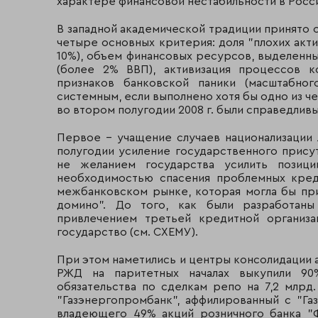
характере финансовой нестабильности в Росс
В западной академической традиции принято 
четыре основных критерия: доля "плохих акт
10%), объем финансовых ресурсов, выделенн
(более 2% ВВП), активизация процессов к
признаков банковской паники (масштабног
системным, если выполнено хотя бы одно из ч
во втором полугодии 2008 г. были справедливы
Первое – учащение случаев национализации 
полугодии усиление государственного прису
не желанием государства усилить позици
необходимостью спасения проблемных кред
межбанковском рынке, которая могла бы пр
домино". До того, как были разработан
привлечением третьей кредитной организа
государство (см. СХЕМУ).
При этом наметились и центры консолидации 
РЖД на паритетных началах выкупили 90
обязательства по сделкам репо на 7,2 млрд
"Газэнергопромбанк", аффилированный с "Га
владеющего 49% акций розничного банка "Ф