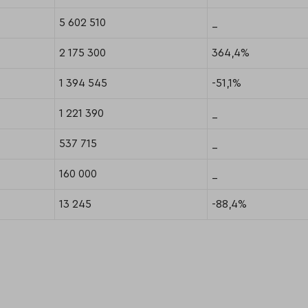
5 602 510
_
2 175 300
364,4%
1 394 545
-51,1%
1 221 390
_
537 715
_
160 000
_
13 245
-88,4%