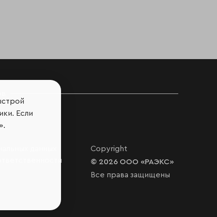
ов
ыстрой
ики. Если
».
нальных данных
Copyright
ответственности
© 2026 ООО «РАЭКС»
Все права защищены