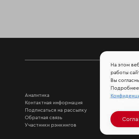
На этом ве
работы сайт
Вы согласн
Подробнее 
Аналитика
Мы в соц
Конфиденц
мессен
Контактная информация
VK
Подписаться на рассылку
RAEX Об
Обратная связь
Согл
RAEX Sust
Участники рэнкингов