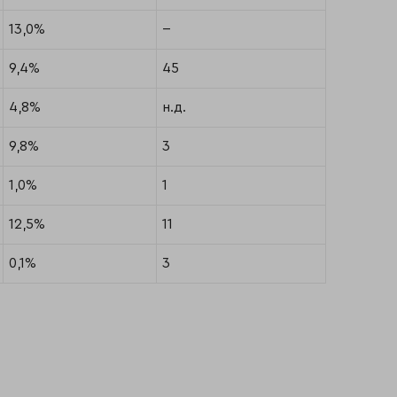
13,0%
--
9,4%
45
4,8%
н.д.
9,8%
3
1,0%
1
12,5%
11
0,1%
3