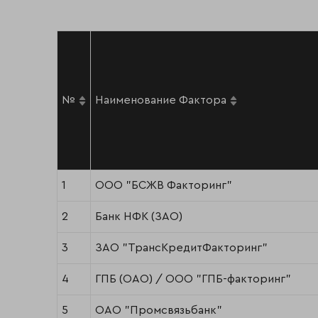
№
Наименование Фактора
1
ООО "БСЖВ Факторинг"
2
Банк НФК (ЗАО)
3
ЗАО "ТрансКредитФакторинг"
4
ГПБ (ОАО) / ООО "ГПБ-факторинг"
5
ОАО "Промсвязьбанк"