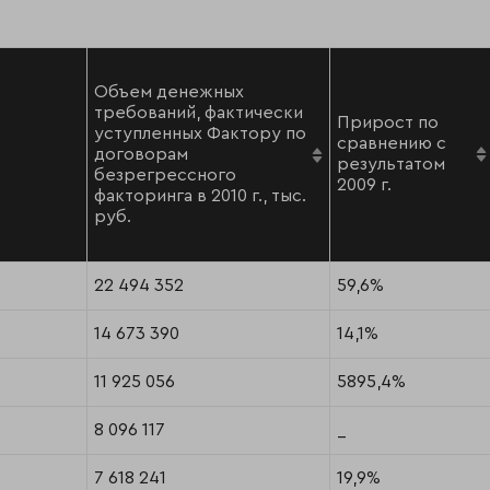
Объем денежных
требований, фактически
Прирост по
уступленных Фактору по
сравнению с
договорам
результатом
безрегрессного
2009 г.
факторинга в 2010 г., тыс.
руб.
22 494 352
59,6%
14 673 390
14,1%
11 925 056
5895,4%
8 096 117
_
7 618 241
19,9%