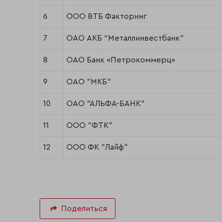
6
ООО ВТБ Факторинг
7
ОАО АКБ “Металлинвестбанк”
8
ОАО Банк «Петрокоммерц»
9
ОАО "МКБ"
10
ОАО "АЛЬФА-БАНК"
11
ООО "ФТК"
12
ООО ФК "Лайф"
Поделиться