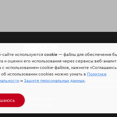
Мир сквозь призму рейтинг
б-сайте используются
cookie
— файлы для обеспечения б
а и оценки его использования через сервисы веб-аналит
ы с использованием cookie-файлов, нажмите «Соглашаюсь
об использовании cookies можно узнать в
Политике
иальных сетях и
Защита персо
иальности
и
Защите персональных данных
.
джерах
Ограничение 
разование –
Telegram
,
Max
ашаюсь
ainability –
Telegram
,
Max