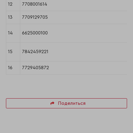
12
7708001614
13
7709129705
14
6625000100
15
7842459221
16
7729405872
Поделиться