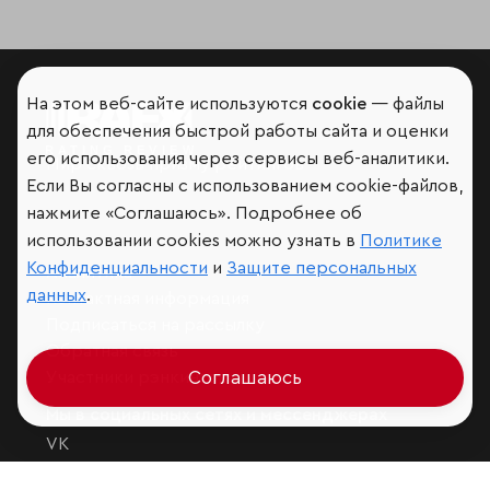
На этом веб-сайте используются
cookie
— файлы
для обеспечения быстрой работы сайта и оценки
его использования через сервисы веб-аналитики.
Мир сквозь призму рейтингов
Если Вы согласны с использованием cookie-файлов,
нажмите «Соглашаюсь». Подробнее об
использовании cookies можно узнать в
Политике
Конфиденциальности
и
Защите персональных
Аналитика
данных
.
Контактная информация
Подписаться на рассылку
Обратная связь
Участники рэнкингов
Соглашаюсь
Мы в социальных сетях и мессенджерах
VK
RAEX Образование –
Telegram
,
Max