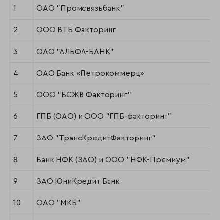
1
ОАО "Промсвязьбанк"
2
ООО ВТБ Факторинг
3
ОАО "АЛЬФА-БАНК"
4
ОАО Банк «Петрокоммерц»
5
ООО "БСЖВ Факторинг"
6
ГПБ (ОАО) и ООО "ГПБ-факторинг"
7
ЗАО "ТрансКредитФакторинг"
8
Банк НФК (ЗАО) и ООО "НФК-Премиум"
9
ЗАО ЮниКредит Банк
10
ОАО "МКБ"