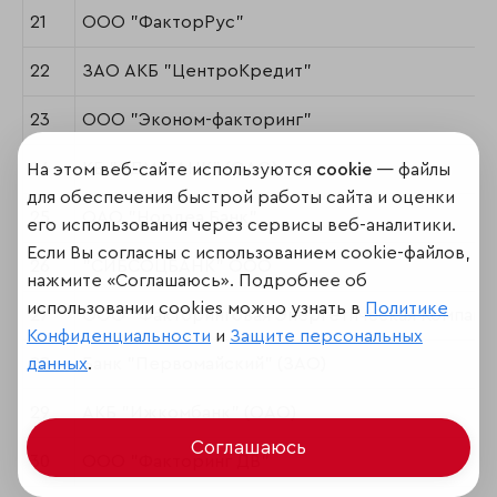
21
ООО "ФакторРус"
22
ЗАО АКБ "ЦентроКредит"
23
ООО "Эконом-факторинг"
24
КБ "СДМ-БАНК" (ОАО)
На этом веб-сайте используются
cookie
— файлы
для обеспечения быстрой работы сайта и оценки
25
ОАО "Нордеа Банк"
его использования через сервисы веб-аналитики.
Если Вы согласны с использованием cookie-файлов,
26
"СИБСОЦБАНК" ООО
нажмите «Соглашаюсь». Подробнее об
использовании cookies можно узнать в
Политике
27
ООО "Факторинговая Энергетическая Компани
Конфиденциальности
и
Защите персональных
данных
.
28
Банк "Первомайский" (ЗАО)
29
АКБ "Ижкомбанк" (ОАО)
Соглашаюсь
30
ООО "Факторинг ДВ"