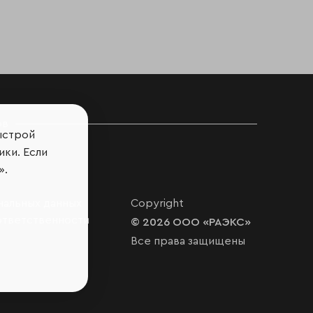
ов
ыстрой
ики. Если
».
нальных данных
Copyright
ответственности
© 2026 ООО «РАЭКС»
Все права защищены