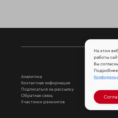
На этом ве
работы сайт
Вы согласн
Подробнее 
Аналитика
Мы в соц
Конфиденц
мессен
Контактная информация
VK
Подписаться на рассылку
RAEX Об
Обратная связь
Согл
RAEX Sust
Участники рэнкингов