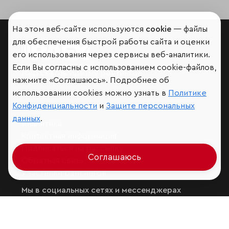
На этом веб-сайте используются
cookie
— файлы
для обеспечения быстрой работы сайта и оценки
его использования через сервисы веб-аналитики.
Если Вы согласны с использованием cookie-файлов,
Мир сквозь призму рейтингов
нажмите «Соглашаюсь». Подробнее об
использовании cookies можно узнать в
Политике
Конфиденциальности
и
Защите персональных
данных
.
Аналитика
Контактная информация
Подписаться на рассылку
Соглашаюсь
Обратная связь
Участники рэнкингов
Мы в социальных сетях и мессенджерах
VK
RAEX Образование –
Telegram
,
Max
RAEX Sustainability –
Telegram
,
Max