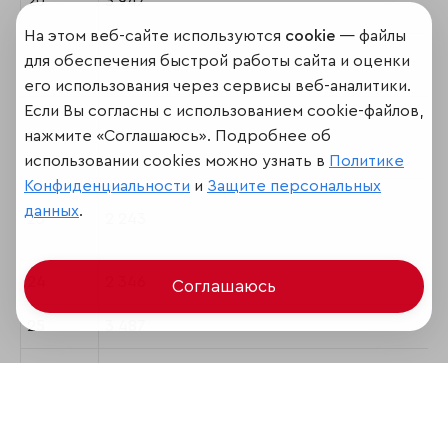
20
3 947
На этом веб-сайте используются
cookie
— файлы
для обеспечения быстрой работы сайта и оценки
21
1 155
его использования через сервисы веб-аналитики.
Если Вы согласны с использованием cookie-файлов,
нажмите «Соглашаюсь». Подробнее об
22
1 864
использовании cookies можно узнать в
Политике
Конфиденциальности
и
Защите персональных
данных
.
23
2 243
24
2 346
Соглашаюсь
25
3 487
26
1 675