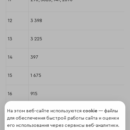
12
3 398
13
3 225
14
397
15
1 675
16
915
На этом веб-сайте используются
cookie
— файлы
17
177, 3879
для обеспечения быстрой работы сайта и оценки
его использования через сервисы веб-аналитики.