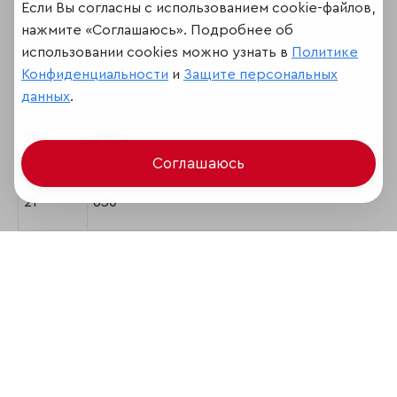
Если Вы согласны с использованием cookie-файлов,
18
3 390
нажмите «Соглашаюсь». Подробнее об
использовании cookies можно узнать в
Политике
19
1 083
Конфиденциальности
и
Защите персональных
данных
.
20
3 834
Соглашаюсь
21
630
22
2 496
23
574