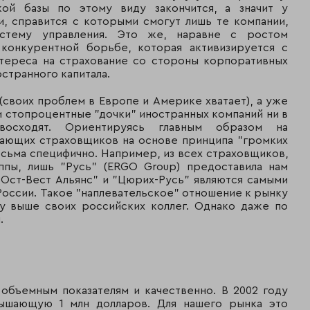
кой базы по этому виду закончится, а значит у
, справится с которыми смогут лишь те компании,
A+
50
498 432
430 682
стему управления. Это же, наравне с ростом
 конкурентной борьбе, которая активизируется с
--
52
453 368
408 573
тереса на страхование со стороны корпоративных
странного капитала.
A+
54
399 260
0
(своих проблем в Европе и Америке хватает), а уже
--
58
334 829
322 663
 стопроцентные "дочки" иностранных компаний ни в
осходят. Ориентируясь главным образом на
рающих страховщиков на основе принципа "громких
аниченной клиентской базой)
есьма специфично. Например, из всех страховщиков,
пы, лишь "Русь" (ERGO Group) предоставила нам
--
16
3 380 837
53 106
 "Ост-Вест Альянс" и "Цюрих-Русь" являются самыми
оссии. Такое "наплевательское" отношение к рынку
--
17
3 286 120
2 650 933
ву выше своих российских коллег. Однако даже по
.
--
31
1 077 214
608 873
--
34
1 024 239
740 535
--
36
912 131
н. д.
 объемным показателям и качественно. В 2002 году
вышающую 1 млн долларов. Для нашего рынка это