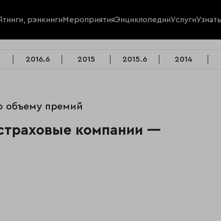
йтинги, рэнкинги
Мероприятия
Энциклопедии
Услуги
Узнат
2016.6
2015
2015.6
2014
о объему премий
страховые компании —