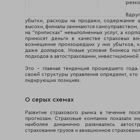
резко
Вдруг
убытки, расходы на продажи, содержание ш
высоки, филиалы занимаются самоуправством
на "приписках" невыполненных услуг, а корп
приносят деньги в качестве страховых в
возмещение произошедших у них убытков, к
даже долларов. Новые условия бизнеса пот
Размерный класс 1-а (максимальный)
подходов в автостраховании, инвестиционной 
Промышленно-страховая
Это - главная тенденция прошедшего года
Москва
компания
своей структуры управления определит, кто 
лидирующих позициях.
РОСНО
Москва
Группа
О серых схемах
Москва
"АльфаСтрахование"****
Развитие страхового рынка в течение пос
"Ингосстрах"
Москва
прогнозам. Страховые компании показали зн
наиболее динамично развивались автостр
"РЕСО-Гарантия"
Москва
страхование грузов и авиационное страховани