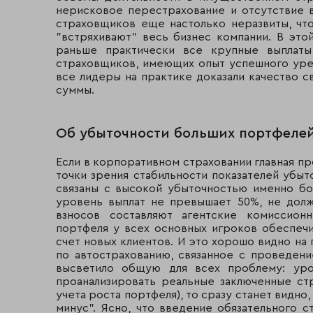
"Лига"*****
Москва
нерисковое перестрахование и отсутствие в
страховщиков еще настолько неразвиты, что
"Газпроммедстрах"
Москва
"встряхивают" весь бизнес компании. В это
раньше практически все крупные выплаты
ЖАСО
Москва
страховщиков, имеющих опыт успешного урег
все лидеры на практике доказали качество с
"Чулпан"
Альметьевск
суммы.
Группа "Шексна"*****
Череповец
Об убыточности больших портфеле
Ханты-
"Югория"
Мансийск
Если в корпоративном страховании главная пр
точки зрения стабильности показателей убыт
Размерный класс 3-а (выше среднего)
связаны с высокой убыточностью именно бо
уровень выплат не превышает 50%, не долж
"Россия"
Москва
взносов составляют агентские комиссион
портфеля у всех основных игроков обеспеч
"Геополис"
Москва
счет новых клиентов. И это хорошо видно н
по автострахованию, связанное с проведен
"Транссиб Ре"
Красноярск
высветило общую для всех проблему: уро
проанализировать реальные заключенные ст
учета роста портфеля), то сразу станет видно,
Санкт-
"Русский мир"
минус". Ясно, что введение обязательного 
Петербург