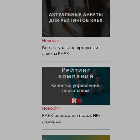
Новости
Все актуальные проекты и
анкеты RAEX
Собственные
Страховые
средства
резервы по ви
(тыс. руб.)
иным, чем
Новости
страхование жи
RAEX определил новых HR-
без учета доли
лидеров
перестраховщ
(тыс. руб.)