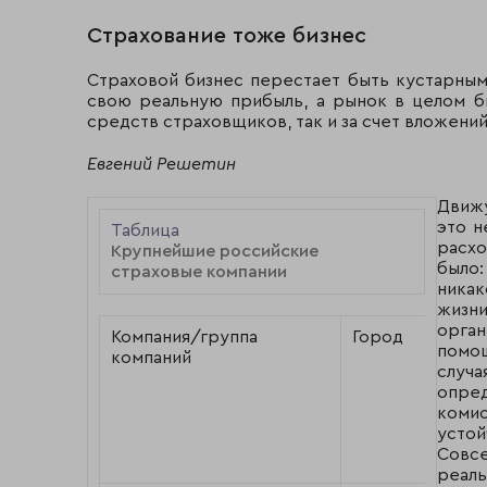
Страхование тоже бизнес
Страховой бизнес перестает быть кустарным
свою реальную прибыль, а рынок в целом бы
средств страховщиков, так и за счет вложени
Евгений Решетин
Движу
это н
Таблица
расх
Крупнейшие российские
было
страховые компании
никак
жизн
орга
Компания/группа
Город
помо
компаний
случ
опред
коми
усто
Совс
реаль