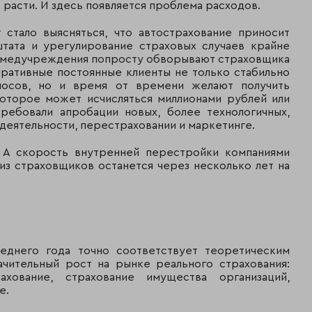
 расти. И здесь появляется проблема расходов.
Место на
Добровольное
В том числ
рынке***
страхование,
 стало выясняться, что автострахование приносит
всего
прямое
тата и урегулирование страховых случаев крайне
страхован
, медучреждения попросту обворывают страховщика
без учета
оративные постоянные клиенты не только стабильно
страхован
зносов, но и время от времени желают получить
жизни
оторое может исчисляться миллионами рублей или
ребовали апробации новых, более технологичных,
деятельности, перестраховании и маркетинге.
. А скорость внутренней перестройки компаниями
--
1
31 452 255
1 791 942
из страховщиков останется через несколько лет на
A++
3
11 752 928
5 383 925
--
5
11 067 833
3 757 726
леднего года точно соответствует теоретическим
A++
6
10 268 110
7 481 992
ачительный рост на рынке реального страхования:
ахование, страхование имущества организаций,
A++
7
8 892 592
7 714 343
е.