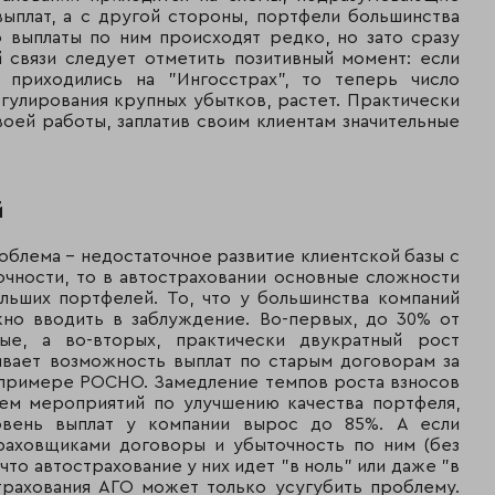
--
--
7 453 692
208 519
ыплат, а с другой стороны, портфели большинства
 выплаты по ним происходят редко, но зато сразу
--
23
2 250 269
2 250 269
й связи следует отметить позитивный момент: если
 приходились на "Ингосстрах", то теперь число
--
28
1 361 353
1 354 150
улирования крупных убытков, растет. Практически
воей работы, заплатив своим клиентам значительные
--
30
1 252 945
911 565
A+
35
921 175
921 150
й
--
42
730 670
723 402
облема - недостаточное развитие клиентской базы с
очности, то в автостраховании основные сложности
льших портфелей. То, что у большинства компаний
но вводить в заблуждение. Во-первых, до 30% от
A+
29
1 320 378
1 057 989
ные, а во-вторых, практически двукратный рост
ивает возможность выплат по старым договорам за
--
39
810 965
469 003
а примере РОСНО. Замедление темпов роста взносов
ием мероприятий по улучшению качества портфеля,
A++Re
41
744 947
0
вень выплат у компании вырос до 85%. А если
раховщиками договоры и убыточность по ним (без
 что автострахование у них идет "в ноль" или даже "в
A+
43
665 128
653 265
страхования АГО может только усугубить проблему.