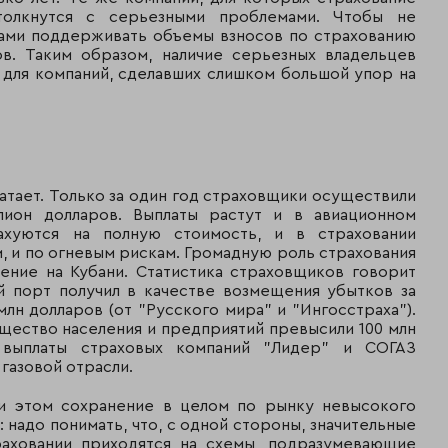
толкнутся с серьезными проблемами. Чтобы не
A++
18
3 049 010
0
илами поддерживать объемы взносов по страхованию
в. Таким образом, наличие серьезных владельцев
A+
19
2 610 686
2 570 162
для компаний, сделавших слишком большой упор на
--
27
1 872 297
1 731 974
--
25
1 950 195
1 678 638
атает. Только за один год страховщики осуществили
лион долларов. Выплаты растут и в авиационном
A+
32
1 065 605
995 230
ахуются на полную стоимость, и в страховании
, и по огневым рискам. Громадную роль страхования
ение на Кубани. Статистика страховщиков говорит
--
33
1 039 464
967 746
й порт получил в качестве возмещения убытков за
лн долларов (от "Русского мира" и "Ингосстраха").
ой клиентской базой)
щество населения и предприятий превысили 100 млн
 выплаты страховых компаний "Лидер" и СОГАЗ
--
2
21 101 936
558 243
газовой отрасли.
--
4
11 329 810
3 634 841
ри этом сохранение в целом по рынку невысокого
: надо понимать, что, с одной стороны, значительные
аховании приходятся на схемы, подразумевающие