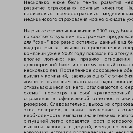
Система
Несколько ниже были темпы развития мед
Москва
"Росгосстрах"*****
развитие страхования крупных клиентов Н
нерисковых псевдостраховых медицински
Страховой дом ВСК******
Москва
медицинского страхования можно ожидать уже
Группа "Ренессанс
На рынке страхования жизни в 2002 году была
Москва
Страхование"
по соответствующим программам продолжаетс
для "схем" все равно остались, данный вид б
МАКС****
Москва
лидеры рынка заявили о прекращении опе
компании уже в 2002 году показали по этому в
вполне логично: как правило, отношени
"Энергогарант"
Москва
долгосрочной базе, и поэтому полный отказ
несколько лет. Постепенное сокращение объ
Размерный класс 1-б (максимальный с огран
выплат у компаний, "завязывающих" с этим би
жизни в нынешнем контексте надо восприн
"Согласие"
Москва
отказывающиеся от него, сталкиваются с се
схемы", несмотря на свой краткосрочный
СОГАЗ
Москва
отражения в официальной отчетности знач
резервов. Следовательно, выход из страхов
СК "ЛУКойл"
Москва
этих резервов, а значит появление в отч
необходимость выплаты значительных налог
"Прогресс-Гарант"
Москва
ситуацией легко справятся: рост рисковог
выплаты налога, а с другой, всегда позвол
"Лидер"
Москва
налоговую нагрузку распределить на нескол