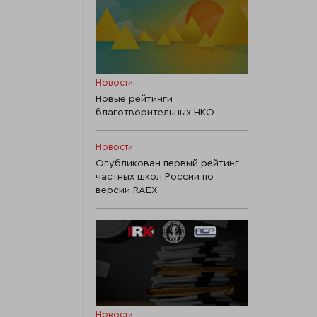
е:
Входящее
ие,
перестрахование
ия
Новости
Новые рейтинги
благотворительных НКО
Новости
671 387
2 200 775
941 565
Опубликован первый рейтинг
частных школ России по
версии RAEX
1 039 008
1 408 459
2 607 056
75 201
1 129 028
1 008 193
2 786 118
2 864 019
8 316 055
1 024 606
763 854
3 432 529
Новости