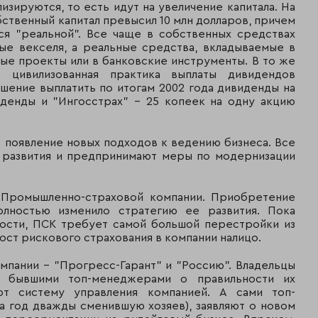
--
37
828 602
827 450
изируются, то есть идут на увеличение капитала. На
бственный капитал превысил 10 млн долларов, причем
--
45
603 928
603 928
ся "реальной". Все чаще в собственных средствах
ые векселя, а реальные средства, вкладываемые в
ые проекты или в банковские инструменты. В то же
A+
46
545 652
535 948
 цивилизованная практика выплаты дивидендов
шение выплатить по итогам 2002 года дивиденды на
иденды и "Ингосстрах" - 25 копеек на одну акцию
--
59
327 472
321 425
--
61
301 667
285 397
 появление новых подходов к ведению бизнеса. Все
и развития и предпринимают меры по модернизации
--
62
298 262
296 499
у Промышленно-страховой компании. Приобретение
олностью изменило стратегию ее развития. Пока
мости, ПСК требует самой большой перестройки из
--
26
1 888 075
986 247
ост рискового страхования в компании налицо.
--
38
819 727
610 027
мпании - "Прогресс-Гарант" и "Россию". Владельцы
с бывшими топ-менеджерами о правильности их
--
48
526 591
162 957
ют систему управления компанией. А сами топ-
а год дважды сменившую хозяев), заявляют о новом
--
49
515 937
501 617