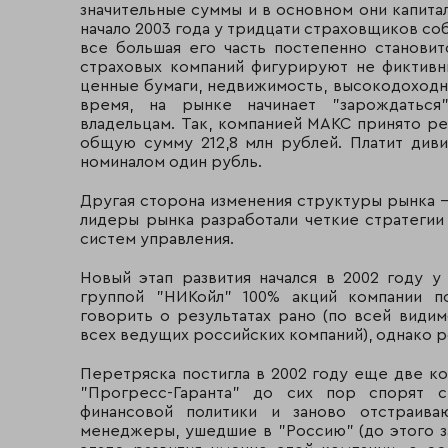
СКМ
Магнитогорск
значительные суммы и в основном они капитал
начало 2003 года у тридцати страховщиков со
"Медведь ЛК"
Когалым
все большая его часть постепенно становит
страховых компаний фигурируют не фиктивн
Русский страховой
ценные бумаги, недвижимость, высокодоходн
Москва
центр
время, на рынке начинает "зарождаться"
владельцам. Так, компанией МАКС принято ре
общую сумму 212,8 млн рублей. Платит див
САО "Гефест"
Москва
номиналом один рубль.
Московская СК
Москва
Другая сторона изменения структуры рынка -
лидеры рынка разработали четкие стратеги
"Оптимальное страховое
Москва
систем управления.
решение"
Новый этап развития начался в 2002 году 
Размерный класс 4-а (средний)
группой "НИКойл" 100% акций компании п
говорить о результатах рано (по всей види
Группа РАСО****
Москва
всех ведущих российских компаний), однако р
"Метрополис"
Москва
Перетряска постигла в 2002 году еще две ко
"Прогресс-Гаранта" до сих пор спорят 
"Урал-АИЛ"
Пермь
финансовой политики и заново отстраива
менеджеры, ушедшие в "Россию" (до этого з
"Пари"
Москва