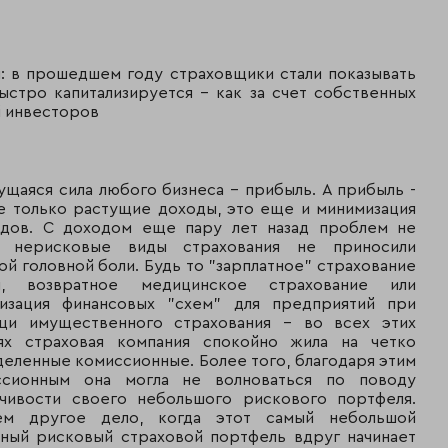
: в прошедшем году страховщики стали показывать
стро капитализируется - как за счет собственных
й инвесторов
щаяся сила любого бизнеса - прибыль. А прибыль -
е только растущие доходы, это еще и минимизация
одов. С доходом еще пару лет назад проблем не
: нерисковые виды страхования не приносили
ой головной боли. Будь то "зарплатное" страхование
и, возвратное медицинское страхование или
низация финансовых "схем" для предприятий при
Рейтинг**
Страховые взносы (тыс. руб.)
щи имущественного страхования - во всех этих
аях страховая компания спокойно жила на четко
еленные комиссионные. Более того, благодаря этим
ссионным она могла не волноваться по поводу
йчивости своего небольшого рискового портфеля.
ем другое дело, когда этот самый небольшой
ный рисковый страховой портфель вдруг начинает