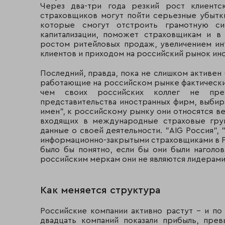
Через два-три года резкий рост клиентс
страховщиков могут пойти серьезные убытки
АФЕС
Москва
которые смогут отстроить грамотную си
капитализации, поможет страховщикам и в
Группа "Росэнерго"****
Барнаул
ростом ритейловых продаж, увеличением ин
клиентов и приходом на российский рынок ино
"Москва Ре"
Москва
Последний, правда, пока не слишком активен 
Санкт-
"Прогресс-Нева"
работающие на российском рынке фактически
Петербург
чем своих российских коллег не прев
представительства иностранных фирм, выби
Размерный класс 3-б (выше среднего с огр
имен", к российскому рынку они относятся в
входящих в международные страховые груп
УНИСО
Москва
данные о своей деятельности. "AIG Россия",
информационно-закрытыми страховщиками в Р
СК "Природа"
Москва
было бы понятно, если бы они были наголо
российским меркам они не являются лидерами
Группа "Мегарусс"****
Москва
"АВЕСТ-Классик"
Москва
Как меняется структура
"Авикос"
Москва
Российские компании активно растут - и по
двадцать компаний показали прибыль, пре