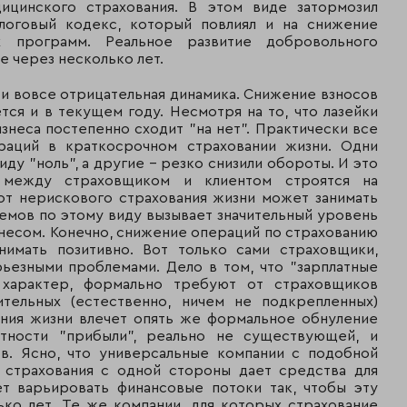
ицинского страхования. В этом виде затормозил
--
--
7 005 529
6 326 458
алоговый кодекс, который повлиял и на снижение
х программ. Реальное развитие добровольного
A++
14
3 963 216
3 739 361
 через несколько лет.
 и вовсе отрицательная динамика. Снижение взносов
--
20
2 595 624
1 731 016
я и в текущем году. Несмотря на то, что лазейки
изнеса постепенно сходит "на нет". Практически все
--
21
2 372 131
2 084 770
раций в краткосрочном страховании жизни. Одни
иду "ноль", а другие - резко снизили обороты. И это
я между страховщиком и клиентом строятся на
A+
22
2 366 696
1 743 293
 от нерискового страхования жизни может занимать
емов по этому виду вызывает значительный уровень
иченной клиентской базой)
знесом. Конечно, снижение операций по страхованию
имать позитивно. Вот только сами страховщики,
A+
8
6 854 174
6 177 805
рьезными проблемами. Дело в том, что "зарплатные
 характер, формально требуют от страховщиков
--
10
5 658 276
5 199 593
ительных (естественно, ничем не подкрепленных)
ания жизни влечет опять же формальное обнуление
--
11
5 451 901
4 931 192
етности "прибыли", реально не существующей, и
ов. Ясно, что универсальные компании с подобной
A+
12
4 198 838
2 633 674
о страхования с одной стороны дает средства для
яет варьировать финансовые потоки так, чтобы эту
--
15
3 398 059
3 397 470
ько лет. Те же компании, для которых страхование