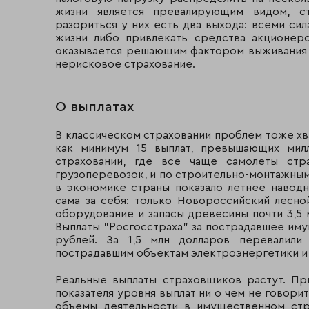
жизни является превалирующим видом, с
"Индустрия Ре"
Элиста
разориться у них есть два выхода: всеми с
жизни либо привлекать средства акционеро
"Нефтеполис"
Москва
оказывается решающим фактором выживания 
нерисковое страхование.
СК Сургутнефтегаз
Сургут
Размерный класс 2-а (большой)
О выплатах
Группа НАСТА****
Москва
В классическом страховании проблем тоже хв
как минимум 15 выплат, превышающих мил
"Спасские ворота"
Москва
страховании, где все чаще самолеты стр
грузоперевозок, и по строительно-монтажным
в экономике страны показало летнее наводн
"Гута-Страхование"
Москва
сама за себя: только Новороссийский лесно
оборудование и запасы древесины почти 3,5 м
Размерный класс 2-б (большой с ограниченн
Выплаты "Росгосстраха" за пострадавшее иму
рублей. За 1,5 млн долларов перевалили
Столичное СО
Москва
пострадавшим объектам электроэнергетики и 
Национальная страховая
Москва
Реальные выплаты страховщиков растут. П
группа
показателя уровня выплат ни о чем не говорит
объемы деятельности в имущественном стр