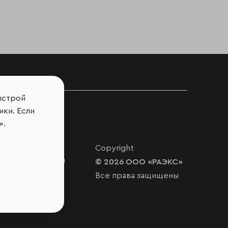
ов
ыстрой
ики. Если
».
нальных данных
Copyright
ответственности
© 2026 ООО «РАЭКС»
Все права защищены