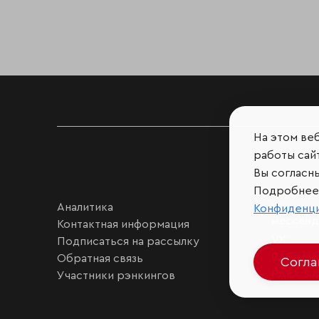
На этом ве
работы сайт
Вы согласн
Подробнее 
Аналитика
Мы в соц
Конфиденц
мессен
Контактная информация
VK
Подписаться на рассылку
RAEX Об
Обратная связь
Согл
RAEX Sust
Участники рэнкингов