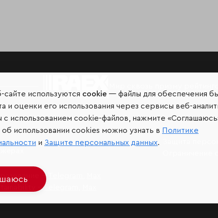
Мир сквозь призму рейтинг
б-сайте используются
cookie
— файлы для обеспечения б
а и оценки его использования через сервисы веб-аналит
ы с использованием cookie-файлов, нажмите «Соглашаюсь
об использовании cookies можно узнать в
Политике
иальных сетях и
Защита персо
иальности
и
Защите персональных данных
.
джерах
Ограничение 
разование –
Telegram
,
Max
ашаюсь
ainability –
Telegram
,
Max