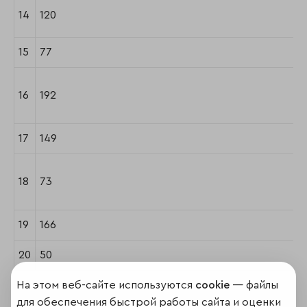
14
120
15
77
16
192
17
149
18
73
19
166
20
50
На этом веб-сайте используются
cookie
— файлы
для обеспечения быстрой работы сайта и оценки