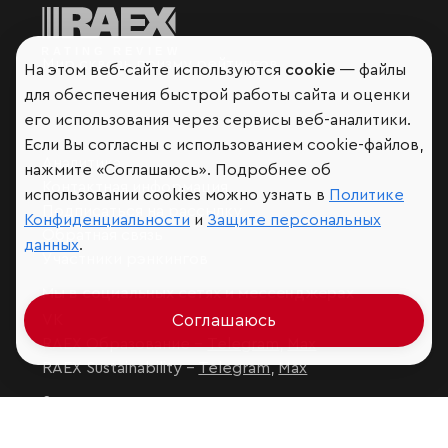
Мир сквозь призму рейтингов
На этом веб-сайте используются
cookie
— файлы
для обеспечения быстрой работы сайта и оценки
его использования через сервисы веб-аналитики.
Если Вы согласны с использованием cookie-файлов,
Аналитика
нажмите «Соглашаюсь». Подробнее об
Контактная информация
использовании cookies можно узнать в
Политике
Подписаться на рассылку
Конфиденциальности
и
Защите персональных
Обратная связь
данных
.
Участники рэнкингов
Мы в социальных сетях и мессенджерах
VK
Соглашаюсь
RAEX Образование –
Telegram
,
Max
RAEX Sustainability –
Telegram
,
Max
Защита персональных данных
Ограничение ответственности