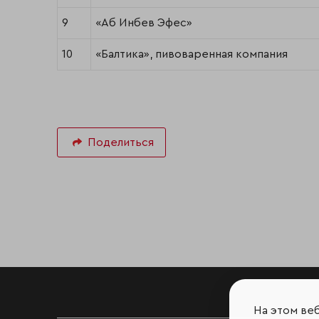
9
«Аб Инбев Эфес»
10
«Балтика», пивоваренная компания
Поделиться
На этом ве