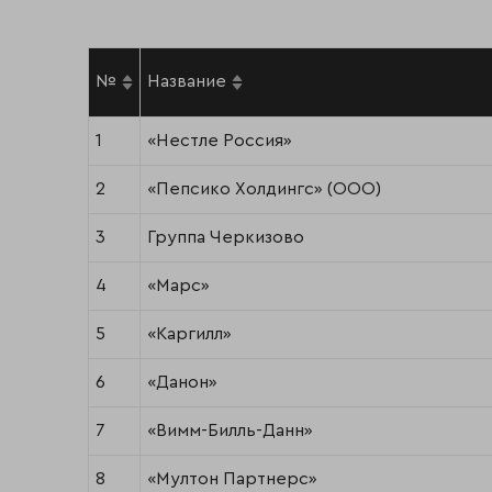
№
Название
1
«Нестле Россия»
2
«Пепсико Холдингс» (ООО)
3
Группа Черкизово
4
«Марс»
5
«Каргилл»
6
«Данон»
7
«Вимм-Билль-Данн»
8
«Мултон Партнерс»