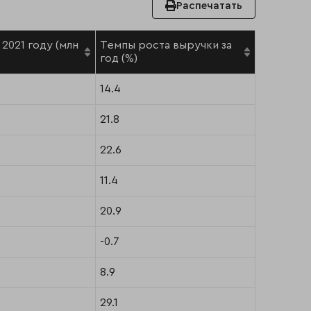
Распечатать
2021 году (млн
Темпы роста выручки за
год (%)
14.4
21.8
22.6
11.4
20.9
-0.7
8.9
29.1