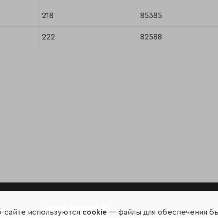
218
85385
222
82588
б-сайте используются
cookie
— файлы для обеспечения б
Мир сквозь призму рейтинг