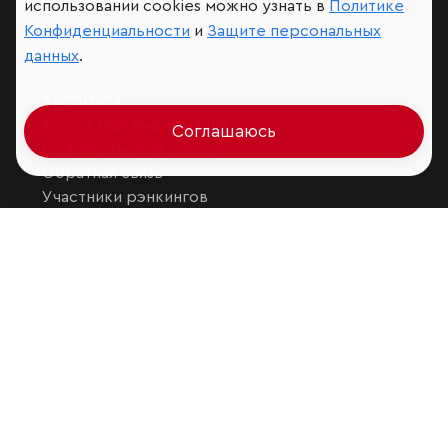
Мир сквозь призму рейтингов
использовании cookies можно узнать в
Политике
Конфиденциальности
и
Защите персональных
данных
.
Аналитика
Контактная информация
Соглашаюсь
Подписаться на рассылку
Обратная связь
Участники рэнкингов
Мы в социальных сетях и мессенджерах
VK
RAEX Образование –
Telegram
,
Max
RAEX Sustainability –
Telegram
,
Max
Защита персональных данных
Ограничение ответственности
Copyright
© 2026 ООО «РАЭКС»