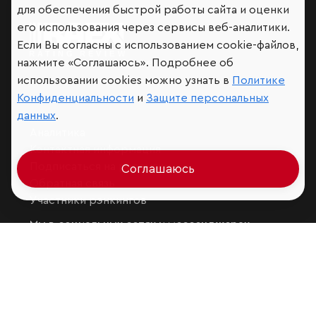
для обеспечения быстрой работы сайта и оценки
его использования через сервисы веб-аналитики.
Если Вы согласны с использованием cookie-файлов,
Мир сквозь призму рейтингов
нажмите «Соглашаюсь». Подробнее об
использовании cookies можно узнать в
Политике
Конфиденциальности
и
Защите персональных
данных
.
Аналитика
Контактная информация
Подписаться на рассылку
Соглашаюсь
Обратная связь
Участники рэнкингов
Мы в социальных сетях и мессенджерах
VK
RAEX Образование –
Telegram
,
Max
RAEX Sustainability –
Telegram
,
Max
Защита персональных данных