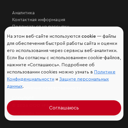
Аналитика
Контактная информация
Подписаться на рассылку
Обратная связь
На этом веб-сайте используются
cookie
— файлы
Участники рэнкингов
для обеспечения быстрой работы сайта и оценки
Мы в социальных сетях и мессенджерах
его использования через сервисы веб-аналитики.
Если Вы согласны с использованием cookie-файлов,
VK
RAEX Образование –
Telegram
,
Max
нажмите «Соглашаюсь». Подробнее об
RAEX Sustainability –
Telegram
,
Max
использовании cookies можно узнать в
Политике
Конфиденциальности
и
Защите персональных
Защита персональных данных
данных
.
Ограничение ответственности
Copyright
© 2026 ООО «РАЭКС»
Соглашаюсь
Все права защищены