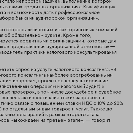
 стало непростой задачей, выполнение которой
в в самих кредитных организациях. Квалификация
ета и возможность дать профессиональное
ыборе банками аудиторской организации».
со стороны лизинговых и факторинговых компаний.
я об обязательном аудите. Кроме того,
ируется кредитными организациями, которые для
иков представления аудированной отчетности»,—
оводитель практики налогового консультирования
тить спрос на услуги налогового консалтинга. «В
логового консалтинга наиболее востребованными
екущим вопросам, проектное консультирование
зяйственным операциям и налоговый аудит) и
овых проверок, в том числе досудебное и судебное
 всплеск активности клиентских запросов на
логично связан с повышением ставки НДС с 18% до 20%
 по отдельным видам товаров и услуг. Также до
иальных деклараций в рамках второго этапа
осов мы ожидаем на третьем этапе», — говорит