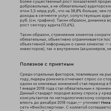
Более существенный рост показателей продем
добровольных, а не обязательных) аудиторских
этом 3,5 млрд руб., что на 38,8% больше, че
доходы в сегменте услуг, сопутствующих аудиту
руб. (см. графики). Таким образом, динамика
рост сектору аудита (13,6%).
Таким образом, стремление клиентов сократит
обязательных, объективно ограничивается по
объективной информации о самих клиентах — 
инвесторов), так и внутренних (акционеров, 
Полезное с приятным
Среди отдельных факторов, повлиявших на ры
году, лидеры рэнкинга отмечают спрос со ст
одним из ключевых изменений стал переход в
1 января 2018 года стал обязательным к прим
Данный стандарт породил волну спроса у кред
консультантов по методологическому сопров
вплоть до декабря 2018 года»,— уточняет
Нина
сети «ФинЭкспертиза». С коллегой соглашаетс