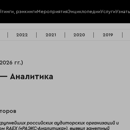
йтинги, рэнкинги
Мероприятия
Энциклопедии
Услуги
Узнат
2022
2021
2020
2019
2026 гг.)
 — Аналитика
иторов
 крупнейших российских аудиторских организаций и
м RAEX («РАЭКС-Аналитика»), выявил заметный