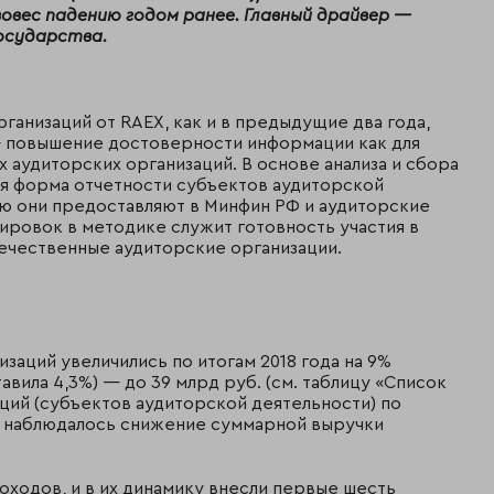
овес падению годом ранее. Главный драйвер —
государства.
анизаций от RAEX, как и в предыдущие два года,
— повышение достоверности информации как для
их аудиторских организаций. В основе анализа и сбора
я форма отчетности субъектов аудиторской
ую они предоставляют в Минфин РФ и аудиторские
ровок в методике служит готовность участия в
ечественные аудиторские организации.
заций увеличились по итогам 2018 года на 9%
вила 4,3%) — до 39 млрд руб. (см. таблицу «Список
ций (субъектов аудиторской деятельности) по
ее наблюдалось снижение суммарной выручки
оходов, и в их динамику внесли первые шесть