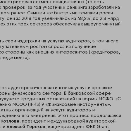
онстрировал сегмент инициативных (то есть
 проверок: за год участники рэнкинга заработали на
м годом ранее. Самыми же быстрыми темпами росли
: они за 2018 год увеличились на 48,2%, до 2,8 млрд
 всех этих трех секторов обеспечила вышеупомянутый
ь свои издержки на услугах аудиторов, в том числе
ступательным ростом спроса на получение
со стороны как внешних интересантов (кредиторов,
менеджмента).
нок аудиторско-консалтинговых услуг в прошлом
ороны финансового сектора. В банковской сфере
 бухучете кредитных организаций на нормы МСФО. «С
енению МСФО (IFRS) 9 «Финансовые инструменты».
итных организаций на услуги аудиторов и
ождению его внедрения. Этот процесс продолжался
 Козлова
, президент международной аудиторской
я и
Алексей Терехов
, вице-президент ФБК Grant