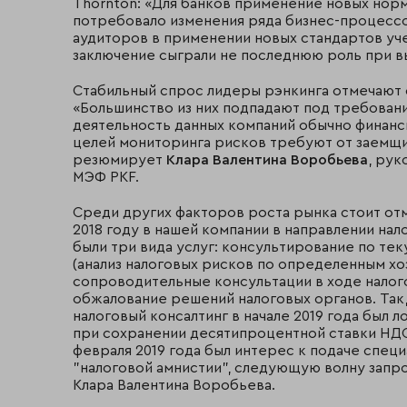
Thornton: «Для банков применение новых норм
потребовало изменения ряда бизнес-процессо
аудиторов в применении новых стандартов уч
заключение сыграли не последнюю роль при в
Стабильный спрос лидеры рэнкинга отмечают 
«Большинство из них подпадают под требовани
деятельность данных компаний обычно финанс
целей мониторинга рисков требуют от заемщ
резюмирует
Клара Валентина Воробьева
, рук
МЭФ PKF.
Среди других факторов роста рынка стоит отме
2018 году в нашей компании в направлении на
были три вида услуг: консультирование по т
(анализ налоговых рисков по определенным хо
сопроводительные консультации в ходе налог
обжалование решений налоговых органов. Так,
налоговый консалтинг в начале 2019 года был 
при сохранении десятипроцентной ставки НДС
февраля 2019 года был интерес к подаче спец
"налоговой амнистии", следующую волну запр
Клара Валентина Воробьева.