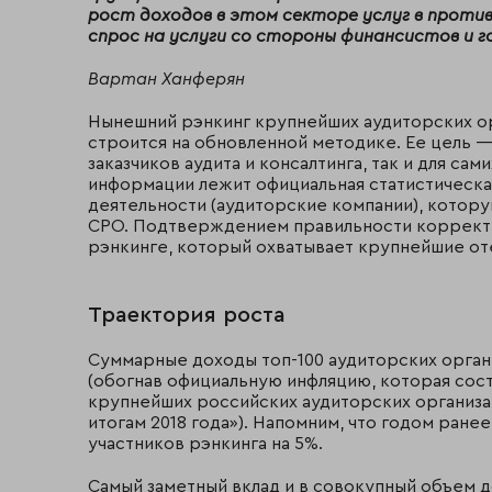
рост доходов в этом секторе услуг в против
спрос на услуги со стороны финансистов и 
Вартан Ханферян
Нынешний рэнкинг крупнейших аудиторских орг
строится на обновленной методике. Ее цель 
заказчиков аудита и консалтинга, так и для сам
информации лежит официальная статистическа
деятельности (аудиторские компании), котор
СРО. Подтверждением правильности корректи
рэнкинге, который охватывает крупнейшие от
Траектория роста
Суммарные доходы топ-100 аудиторских органи
(обогнав официальную инфляцию, которая соста
крупнейших российских аудиторских организа
итогам 2018 года»). Напомним, что годом ран
участников рэнкинга на 5%.
Самый заметный вклад и в совокупный объем д