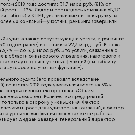
огам 2018 года достигла 31,7 млрд руб. (81% от
ный рост — 12%. Лидеры роста здесь компании «БДО
ией работы) и КПМГ, увеличившие свою выручку за
 более 60 компаний—участниц рэнкинга завершили
.
ый аудит, а также сопутствующие услуги) в рэнкинге
,5% годом ранее) и составила 22,3 млрд руб. В то же
 3,7% — до 16,6 млрд руб. Это услуги, связанные с
 в области финансового управления, налогового и
 а также аутсорсинг учетных функций (см. таблицу
ти аутсорсинга учетных функций»).
ельного аудита (его проводят вследствие
 по итогам 2018 года увеличился всего на 5% и
й консервативный сектор рынка. «Объем
уже несколько лет. Количество предприятий,
, то только в сторону уменьшения. Фактор
спечивать рост для аудиторских компаний, а фактор
и на уровень «инфляция плюс» также не работает
ентирует
Андрей Звездин
, генеральный директор