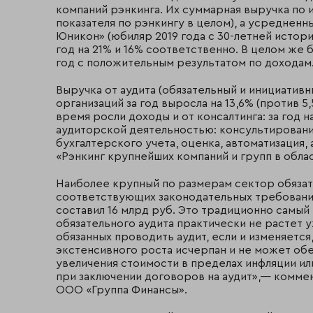
компаний рэнкинга. Их суммарная выручка по ит
показателя по рэнкингу в целом), а усреднен
Юникон» (юбиляр 2019 года с 30-летней истор
год на 21% и 16% соответственно. В целом же
год с положительным результатом по доходам
Выручка от аудита (обязательный и инициативн
организаций за год выросла на 13,6% (против 5
время росли доходы и от консалтинга: за год на
аудиторской деятельностью: консультирование
бухгалтерского учета, оценка, автоматизация,
«Рэнкинг крупнейших компаний и групп в облас
Наиболее крупный по размерам сектор обязат
соответствующих законодательных требований)
составил 16 млрд руб. Это традиционно самы
обязательного аудита практически не растет 
обязанных проводить аудит, если и изменяется
экстенсивного роста исчерпан и не может обе
увеличения стоимости в пределах инфляции ил
при заключении договоров на аудит»,— комм
ООО «Группа Финансы».