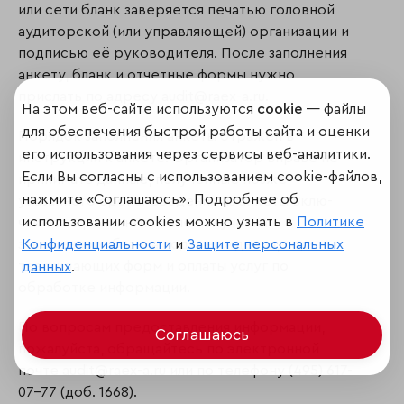
или сети бланк заверяется печатью головной
аудиторской (или управляющей) организации и
подписью её руководителя. После заполнения
анкету, бланк и отчетные формы нужно
прислать по адресу audit@raex-a.ru.
На этом веб-сайте используются
cookie
— файлы
для обеспечения быстрой работы сайта и оценки
Порядок заполнения анкеты отражен в
его использования через сервисы веб-аналитики.
инструкции к анкете. Организатор вправе не
Если Вы согласны с использованием cookie-файлов,
принимать данные, полученные позже
нажмите «Соглашаюсь». Подробнее об
указанного срока. Сведения из анкеты вклю­
использовании cookies можно узнать в
Политике
чаются в рэнкинги после получения
Конфиденциальности
и
Защите персональных
заверенного бланка подтверждения, под­
тверждающих форм и оплаты услуг по
данных
.
обработке информации.
По вопросам предоставления информации,
Соглашаюсь
пожалуйста, обращайтесь по электронной
почте audit@raex-a.ru или по телефону (495) 617-
07-77 (доб. 1668).