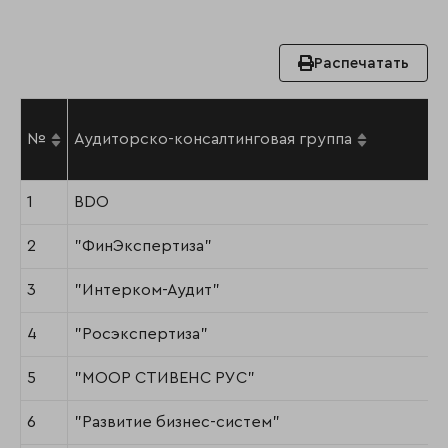
Распечатать
№
Аудиторско-консалтинговая группа
1
BDO
2
"ФинЭкспертиза"
3
"Интерком-Аудит"
4
"Росэкспертиза"
5
"МООР СТИВЕНС РУС"
6
"Развитие бизнес-систем"