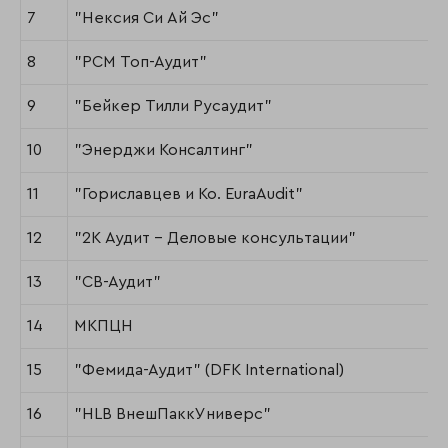
7
"Нексия Си Ай Эс"
8
"РСМ Топ-Аудит"
9
"Бейкер Тилли Русаудит"
10
"Энерджи Консалтинг"
11
"Гориславцев и Ко. EuraAudit"
12
"2К Аудит - Деловые консультации"
13
"СВ-Аудит"
14
МКПЦН
15
"Фемида-Аудит" (DFK International)
16
"HLB ВнешПаккУниверс"