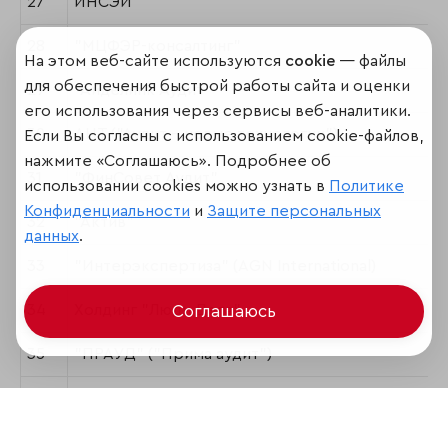
27
ИНСЭИ
28
"МЦФЭР-консалтинг"
На этом веб-сайте используются
cookie
— файлы
для обеспечения быстрой работы сайта и оценки
29
"Айделинк Аудит"
его использования через сервисы веб-аналитики.
30
АНТ ("Аудит - новые технологии")
Если Вы согласны с использованием cookie-файлов,
нажмите «Соглашаюсь». Подробнее об
31
"ФинСовет Аудит"
использовании cookies можно узнать в
Политике
Конфиденциальности
и
Защите персональных
32
"Актив"
данных
.
33
"Интерэкспертиза" (AGN International)
34
Холдинг "Люди Дела"
Соглашаюсь
35
"ПРАУД" ("Прима аудит")
36
"Созидание и развитие"
37
"АМБ Консалтинг"