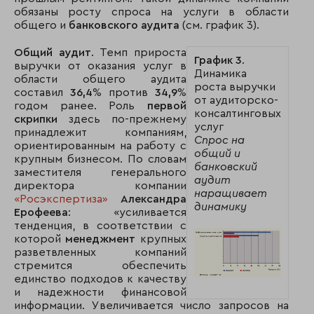
обязаны росту спроса на услуги в области
общего и
банковского аудита
(см. график 3).
Общий аудит
. Темп прироста
График 3
.
выручки от оказания услуг в
Динамика
области общего аудита
роста выручки
составил
36,4
% против
34,9
%
от аудиторско-
годом ранее. Роль
первой
консалтинговых
скрипки
здесь по-прежнему
услуг
принадлежит компаниям,
Cпрос на
ориентированным на работу с
общий и
крупным бизнесом. По словам
банковский
заместителя генерального
аудит
директора компании
наращивает
«Росэкспертиза»
Александра
динамику
Ерофеева
: «усиливается
тенденция, в соответствии с
которой
менеджмент
крупных
разветвленных компаний
стремится обеспечить
единство подходов к качеству
и надежности финансовой
информации. Увеличивается число запросов на