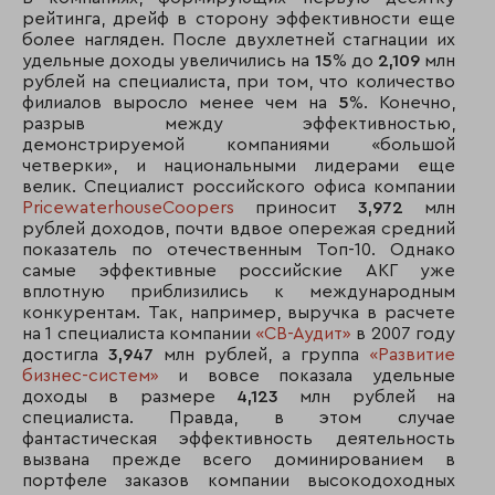
рейтинга, дрейф в сторону эффективности еще
более нагляден. После двухлетней стагнации их
удельные доходы увеличились на
15
% до
2,109
млн
рублей на специалиста, при том, что количество
филиалов выросло менее чем на
5
%. Конечно,
разрыв между эффективностью,
демонстрируемой компаниями «большой
четверки», и национальными лидерами еще
велик. Специалист российского офиса компании
PricewaterhouseCoopers
приносит
3,972
млн
рублей доходов, почти вдвое опережая средний
показатель по отечественным Топ-10. Однако
самые эффективные российские АКГ уже
вплотную приблизились к международным
конкурентам. Так, например, выручка в расчете
на 1 специалиста компании
«СВ-Аудит»
в 2007 году
достигла
3,947
млн рублей, а группа
«Развитие
бизнес-систем»
и вовсе показала удельные
доходы в размере
4,123
млн рублей на
специалиста. Правда, в этом случае
фантастическая эффективность деятельность
вызвана прежде всего доминированием в
портфеле заказов компании высокодоходных