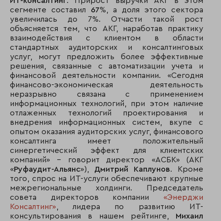
ИТ-консалтинг
. Прирост выручки АКГ в этом
сегменте составил
67
%, а доля этого сектора
увеличилась до 7%. Отчасти такой рост
объясняется тем, что АКГ, наработав практику
взаимодействия с клиентом в области
стандартных аудиторских и консалтинговых
услуг, могут предложить более эффективные
решения, связанные с автоматизации учета и
финансовой деятельности компании. «Сегодня
финансово-экономическая деятельность
неразрывно связана с применением
информационных технологий, при этом наличие
отлаженных технологий проектирования и
внедрения информационных систем, вкупе с
опытом оказания аудиторских услуг, финансового
консалтинга имеет положительный
синергетический эффект для клиентских
компаний» - говорит директор «АСБК» (АКГ
«
Руфаудит-Альянс
»),
Дмитрий Каплунов
. Кроме
того, спрос на ИТ-услуги обеспечивают крупные
межрегиональные холдинги. Председатель
совета директоров компании
«Энерджи
Консалтинг»
, лидера по развитию ИТ-
консультирования в нашем рейтинге,
Михаил