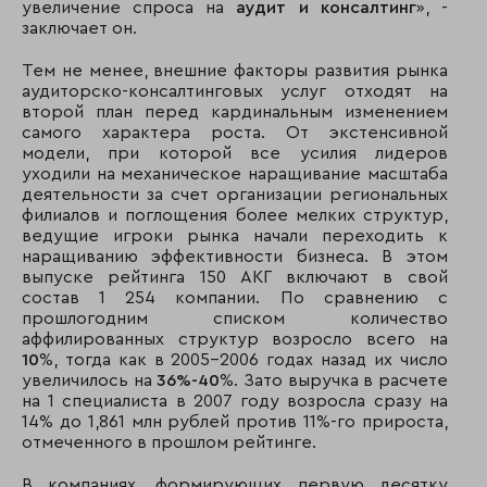
увеличение спроса на
аудит и консалтинг
», -
заключает он.
Тем не менее, внешние факторы развития рынка
аудиторско-консалтинговых услуг отходят на
второй план перед кардинальным изменением
самого характера роста. От экстенсивной
модели, при которой все усилия лидеров
уходили на механическое наращивание масштаба
деятельности за счет организации региональных
филиалов и поглощения более мелких структур,
ведущие игроки рынка начали переходить к
наращиванию эффективности бизнеса. В этом
выпуске рейтинга 150 АКГ включают в свой
состав 1 254 компании. По сравнению с
прошлогодним списком количество
аффилированных структур возросло всего на
10
%, тогда как в 2005-2006 годах назад их число
увеличилось на
36%-40
%. Зато выручка в расчете
на 1 специалиста в 2007 году возросла сразу на
14% до 1,861 млн рублей против 11%-го прироста,
отмеченного в прошлом рейтинге.
В компаниях, формирующих первую десятку