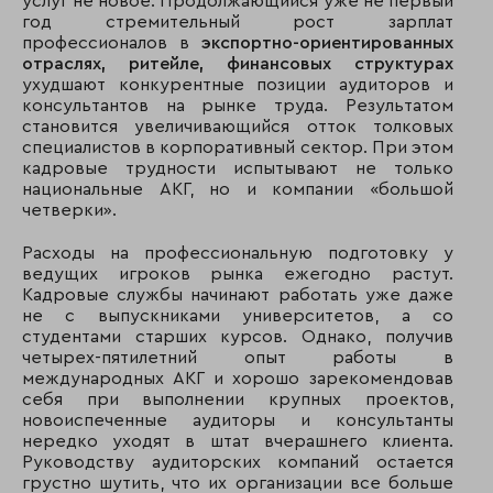
услуг не новое. Продолжающийся уже не первый
год стремительный рост зарплат
профессионалов в
экспортно-ориентированных
отраслях, ритейле, финансовых структурах
ухудшают конкурентные позиции аудиторов и
консультантов на рынке труда. Результатом
становится увеличивающийся отток толковых
специалистов в корпоративный сектор. При этом
кадровые трудности испытывают не только
национальные АКГ, но и компании «большой
четверки».
Расходы на профессиональную подготовку у
ведущих игроков рынка ежегодно растут.
Кадровые службы начинают работать уже даже
не с выпускниками университетов, а со
студентами старших курсов. Однако, получив
четырех-пятилетний опыт работы в
международных АКГ и хорошо зарекомендовав
себя при выполнении крупных проектов,
новоиспеченные аудиторы и консультанты
нередко уходят в штат вчерашнего клиента.
Руководству аудиторских компаний остается
грустно шутить, что их организации все больше