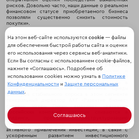
рисков. Довольно часто, наши данные о реальном
финансовом статусе приобретаемого бизнеса
позволяли существенно снизить стоимость
покупки».
Стратегический консалтинг
. Рынок
На этом веб-сайте используются
cookie
— файлы
стратегического консалтинга в 2007 году вырос
для обеспечения быстрой работы сайта и оценки
на
30
% до 2,2 млрд рублей. Бессменным лидером
его использования через сервисы веб-аналитики.
в этом направлении выступает компания
«Развитие бизнес-систем», которая реализует
Если Вы согласны с использованием cookie-файлов,
проекты в рамках Административной реформы
нажмите «Соглашаюсь». Подробнее об
органов государственной власти России, и
использовании cookies можно узнать в
Политике
востребованность услуг которой
демонстрирует двукратный рост выручки в
Конфиденциальности
и
Защите персональных
области стратегического консалтинга. Среди
данных
.
факторов стабильного спроса в этом сегменте
генеральный директор АКГ «Развитие бизнес-
систем»
Игорь Пикан
, выделяет «
развитие
российских компаний
, которые сливаются в
Соглашаюсь
холдинги, проводят реструктуризацию
собственного бизнеса и находятся в стадии
активного привлечения инвестиций, в связи с
ускоренным развитием инвестиционного