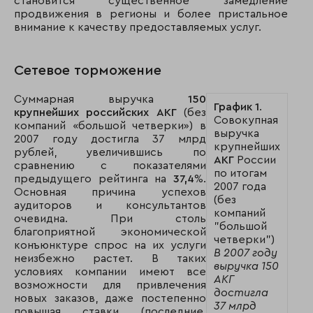
становится существенное замедление
продвижения в регионы и более пристальное
внимание к качеству предоставляемых услуг.
Сетевое торможение
Суммарная выручка
150
График 1
.
крупнейших российских АКГ
(без
Совокупная
компаний «большой четверки») в
выручка
2007 году достигла 37 млрд
крупнейших
рублей, увеличившись по
АКГ
России
сравнению с показателями
по итогам
предыдущего рейтинга на
37,4
%.
2007 года
Основная причина успехов
(без
аудиторов и консультантов
компаний
очевидна. При столь
"большой
благоприятной экономической
четверки")
конъюнктуре спрос на их услуги
В 2007 году
неизбежно растет. В таких
выручка 150
условиях компании имеют все
АКГ
возможности для привлечения
достигла
новых заказов, даже постепенно
37 млрд
повышая ставки (последние,