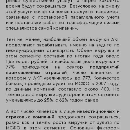
рынка существенно упадут, а через какое-то
время будут сокращаться. Безусловно, на смену
этой услуги появится новые продукты, например,
связанные с постановкой параллельного учета
или постановки работ по трансформации силами
специалистов самой компании».
Тем не менее, наибольший объем выручки АКГ
продолжают зарабатывать именно на аудите по
международным стандартам. Объем выручки в
этом сегменте составил по итогам года около
1,65 млрд. рублей, а наибольшая доля выручки –
77
% приходится на сектор
предприятий
промышленных отраслей
, число клиентов в
котором у АКГ увеличилось до 777. Количество
банков, прошедших аудит по МСФО в 2007 году,
по данным компаний составило около 400. Но
темпы роста выручки аудиторов в этом сегменте
уменьшились до 25%, с 62% годом ранее.
А вот число клиентов в лице
инвестиционных и
страховых компаний
продолжает сокращаться,
равно как и темпы роста выручки от аудита по
МСФО в этом сегменте. Основным фактором