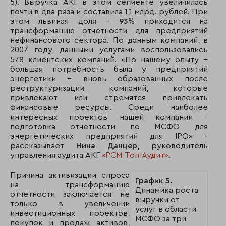
5). Выручка АКГ в этом сегменте увеличилась
почти в два раза и составила 1,1 млрд. рублей. При
этом львиная доля –
93
% приходится на
трансформацию отчетности для предприятий
нефинансового сектора. По данным компаний, в
2007 году, данными услугами воспользовались
578 клиентских компаний. «По нашему опыту –
большая потребность была у предприятий
энергетики – вновь образованных после
реструктуризации компаний, которые
привлекают или стремятся привлекать
финансовые ресурсы. Среди наиболее
интересных проектов нашей компании -
подготовка отчетности по МСФО для
энергетических предприятий для IPO» -
рассказывает
Нина Данцер
, руководитель
управления аудита АКГ
«РСМ Топ-Аудит»
.
Причина активизации спроса
График 5.
на трансформацию
Динамика роста
отчетности заключается не
выручки от
только в увеличении
услуг в области
инвестиционных проектов,
МСФО за три
покупок и продаж активов,