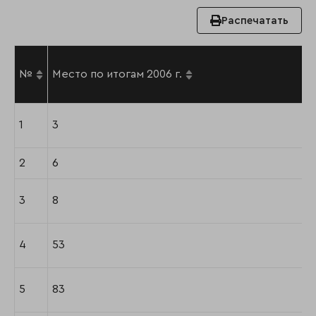
Распечатать
№
Место по итогам 2006 г.
1
3
2
6
3
8
4
53
5
83