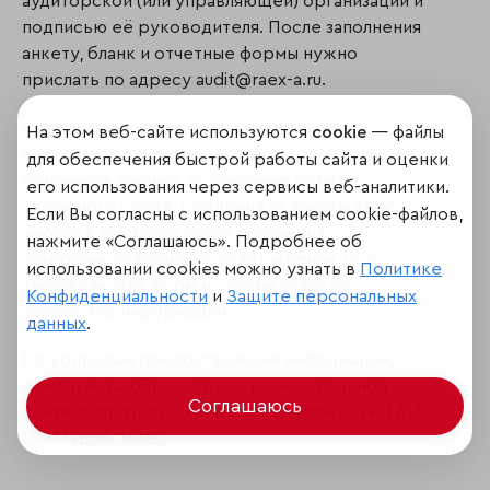
аудиторской (или управляющей) организации и
подписью её руководителя. После заполнения
анкету, бланк и отчетные формы нужно
прислать по адресу audit@raex-a.ru.
Порядок заполнения анкеты отражен в
На этом веб-сайте используются
cookie
— файлы
инструкции к анкете. Организатор вправе не
для обеспечения быстрой работы сайта и оценки
принимать данные, полученные позже
его использования через сервисы веб-аналитики.
указанного срока. Сведения из анкеты вклю­
Если Вы согласны с использованием cookie-файлов,
чаются в рэнкинги после получения
нажмите «Соглашаюсь». Подробнее об
заверенного бланка подтверждения, под­
использовании cookies можно узнать в
Политике
тверждающих форм и оплаты услуг по
Конфиденциальности
и
Защите персональных
обработке информации.
данных
.
По вопросам предоставления информации,
пожалуйста, обращайтесь по электронной
Соглашаюсь
почте audit@raex-a.ru или по телефону (495) 617-
07-77 (доб. 1668).