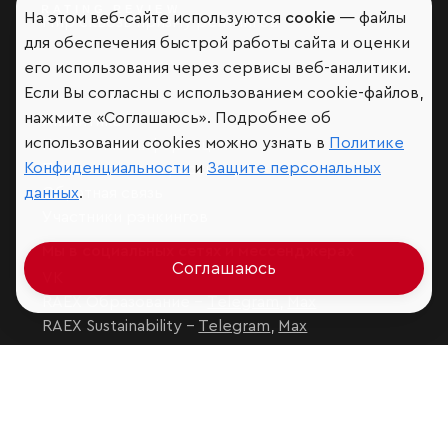
На этом веб-сайте используются
cookie
— файлы
Мир сквозь призму рейтингов
для обеспечения быстрой работы сайта и оценки
его использования через сервисы веб-аналитики.
Если Вы согласны с использованием cookie-файлов,
нажмите «Соглашаюсь». Подробнее об
Аналитика
использовании cookies можно узнать в
Политике
Контактная информация
Конфиденциальности
и
Защите персональных
Подписаться на рассылку
данных
.
Обратная связь
Участники рэнкингов
Мы в социальных сетях и мессенджерах
Соглашаюсь
VK
RAEX Образование –
Telegram
,
Max
RAEX Sustainability –
Telegram
,
Max
Защита персональных данных
Ограничение ответственности
Copyright
© 2026 ООО «РАЭКС»