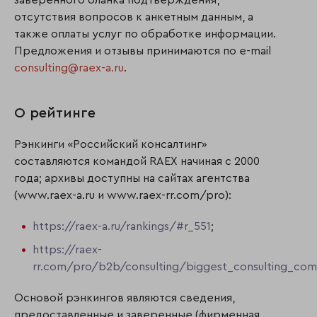
заверенного бланка подтверждения,
отсутствия вопросов к анкетным данным, а
также оплаты услуг по обработке информации.
Предложения и отзывы принимаются по e-mail
consulting@raex-a.ru
.
О рейтинге
Рэнкинги «Российский консалтинг»
составляются командой RAEX начиная с 2000
года; архивы доступны на сайтах агентства
(www.raex-a.ru и www.raex-rr.com/pro):
https://raex-a.ru/rankings/#r_551
;
https://raex-
rr.com/pro/b2b/consulting/biggest_consulting_co
Основой рэнкингов являются сведения,
предоставленные и заверенные (фирменная