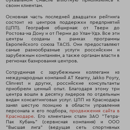
буквальном смысле вплотную приблизились к
своим клиентам.
Основная часть последней двадцатки рейтинга
состоит из центров поддержки предприятий
(ЦПП). География обширная: от Твери до
Ростова-на Дону и от Перми до Улан-Удэ. Все эти
центры созданы в рамках программы
Европейского союза TACIS. Они предоставляют
самые разнообразные услуги российским и
зарубежным компаниям, а также органам власти в
регионах базирования центров.
Сотрудничая с зарубежными коллегами из
международных компаний AT Kearny, Jakko Poyry,
Clinvest и других, российские консультанты
приобрели ценный опыт. Благодаря этому три
центра вошли в десятку лидеров по отдельным
видам консалтинговых услуг. ЦПП из Краснодара
занял шестую позицию в области управления
персонала и его подбора,
продвижения сайта в
Краснодаре
. Его клиентами стали ЗАО "Тетра-
Пак Кубань" (сервисная компания) и ООО
"Высшая лига" (ведущая сеть спортивных