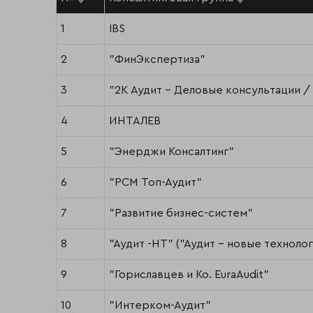
1
IBS
2
"ФинЭкспертиза"
3
"2К Аудит - Деловые консультации 
4
ИНТАЛЕВ
5
"Энерджи Консалтинг"
6
"РСМ Топ-Аудит"
7
"Развитие бизнес-систем"
8
"Аудит -НТ" ("Аудит - новые технолог
9
"Гориславцев и Ко. EuraAudit"
10
"Интерком-Аудит"