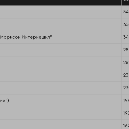
54
45
/ Морисон Интернешнл"
34
28
28
23
23
ии")
19
19
16