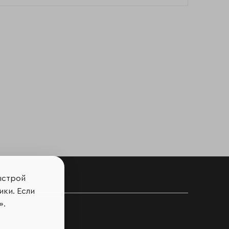
ыстрой
ики. Если
ов
».