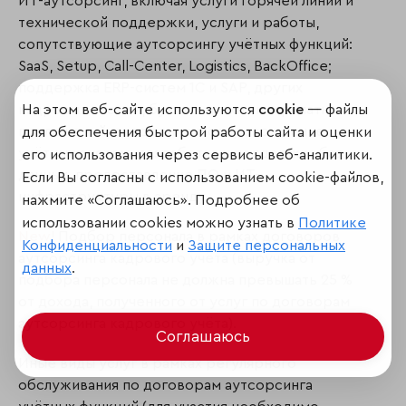
ИТ-аутсорсинг, включая услуги горячей линии и
технической поддержки, услуги и работы,
сопутствующие аутсорсингу учётных функций:
SaaS, Setup, Call-Center, Logistics, BackOffice;
поддержка ERP-систем 1С и SAP, других
На этом веб-сайте используются
cookie
— файлы
кадровых систем, бухгалтерских и зарплатных
приложений; внедрение и сопровождение
для обеспечения быстрой работы сайта и оценки
учётных систем, разработка и поддержка баз
его использования через сервисы веб-аналитики.
данных, предоставление ПО и ИТ-
Если Вы согласны с использованием cookie-файлов,
инфраструктуры в аренду.
нажмите «Соглашаюсь». Подробнее об
использовании cookies можно узнать в
Политике
New!
Подбор персонала в рамках договоров
Конфиденциальности
и
Защите персональных
аутсорсинга кадрового учёта (выручка от
данных
.
подбора персонала не должна превышать 25 %
от дохода, полученного от услуг по договорам
аутсорсинга кадрового учёта).
Соглашаюсь
Иные виды услуг в рамках регулярного
обслуживания по договорам аутсорсинга