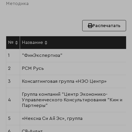
Методика
Распечатать
№
Название
1
"ФинЭкспертиза"
2
РСМ Русь
3
Консалтинговая группа «НЭО Центр»
Группа компаний "Центр Экономико-
4
Управленческого Консультирования "Ким и
Партнеры"
5
«Нексиа Си Ай Эс», группа
6
СВ-Аудит