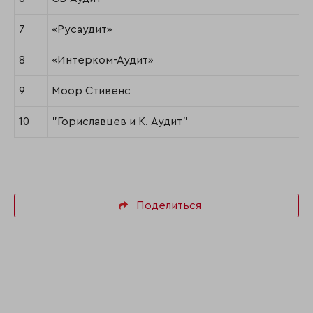
7
«Русаудит»
8
«Интерком-Аудит»
9
Моор Стивенс
10
"Гориславцев и К. Аудит"
Поделиться